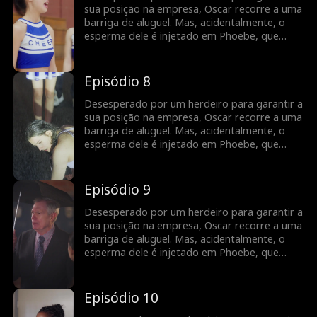
sua posição na empresa, Oscar recorre a uma
barriga de aluguel. Mas, acidentalmente, o
esperma dele é injetado em Phoebe, que
apenas tinha ido ao médico para fazer um
exame ginecológico. Para garantir que ela
leva a gravidez até ao fim, Oscar propõe um
Episódio 8
casamento por contrato. E assim começa
uma jornada cheia de desafios...
Desesperado por um herdeiro para garantir a
sua posição na empresa, Oscar recorre a uma
barriga de aluguel. Mas, acidentalmente, o
esperma dele é injetado em Phoebe, que
apenas tinha ido ao médico para fazer um
exame ginecológico. Para garantir que ela
leva a gravidez até ao fim, Oscar propõe um
Episódio 9
casamento por contrato. E assim começa
uma jornada cheia de desafios...
Desesperado por um herdeiro para garantir a
sua posição na empresa, Oscar recorre a uma
barriga de aluguel. Mas, acidentalmente, o
esperma dele é injetado em Phoebe, que
apenas tinha ido ao médico para fazer um
exame ginecológico. Para garantir que ela
leva a gravidez até ao fim, Oscar propõe um
Episódio 10
casamento por contrato. E assim começa