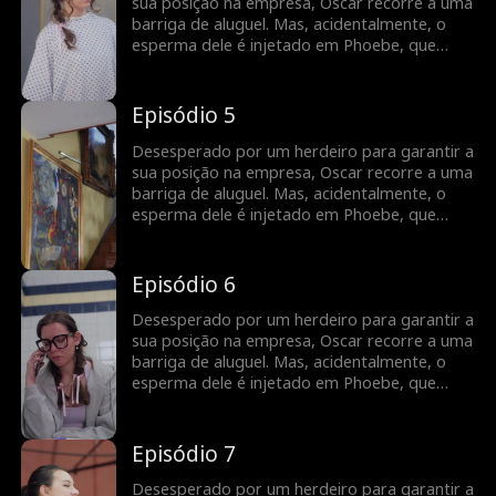
sua posição na empresa, Oscar recorre a uma
barriga de aluguel. Mas, acidentalmente, o
esperma dele é injetado em Phoebe, que
apenas tinha ido ao médico para fazer um
exame ginecológico. Para garantir que ela
leva a gravidez até ao fim, Oscar propõe um
Episódio 5
casamento por contrato. E assim começa
uma jornada cheia de desafios...
Desesperado por um herdeiro para garantir a
sua posição na empresa, Oscar recorre a uma
barriga de aluguel. Mas, acidentalmente, o
esperma dele é injetado em Phoebe, que
apenas tinha ido ao médico para fazer um
exame ginecológico. Para garantir que ela
leva a gravidez até ao fim, Oscar propõe um
Episódio 6
casamento por contrato. E assim começa
uma jornada cheia de desafios...
Desesperado por um herdeiro para garantir a
sua posição na empresa, Oscar recorre a uma
barriga de aluguel. Mas, acidentalmente, o
esperma dele é injetado em Phoebe, que
apenas tinha ido ao médico para fazer um
exame ginecológico. Para garantir que ela
leva a gravidez até ao fim, Oscar propõe um
Episódio 7
casamento por contrato. E assim começa
uma jornada cheia de desafios...
Desesperado por um herdeiro para garantir a