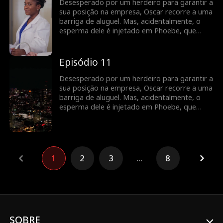
uma jornada cheia de desafios...
Desesperado por um herdeiro para garantir a
sua posição na empresa, Oscar recorre a uma
barriga de aluguel. Mas, acidentalmente, o
esperma dele é injetado em Phoebe, que
apenas tinha ido ao médico para fazer um
exame ginecológico. Para garantir que ela
leva a gravidez até ao fim, Oscar propõe um
Episódio 11
casamento por contrato. E assim começa
uma jornada cheia de desafios...
Desesperado por um herdeiro para garantir a
sua posição na empresa, Oscar recorre a uma
barriga de aluguel. Mas, acidentalmente, o
esperma dele é injetado em Phoebe, que
apenas tinha ido ao médico para fazer um
exame ginecológico. Para garantir que ela
leva a gravidez até ao fim, Oscar propõe um
casamento por contrato. E assim começa
uma jornada cheia de desafios...
1
2
3
...
8
SOBRE