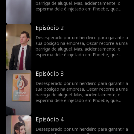
barriga de aluguel. Mas, acidentalmente, o
esperma dele é injetado em Phoebe, que
apenas tinha ido ao médico para fazer um
exame ginecológico. Para garantir que ela
leva a gravidez até ao fim, Oscar propõe um
Episódio 2
casamento por contrato. E assim começa
uma jornada cheia de desafios...
Desesperado por um herdeiro para garantir a
sua posição na empresa, Oscar recorre a uma
barriga de aluguel. Mas, acidentalmente, o
esperma dele é injetado em Phoebe, que
apenas tinha ido ao médico para fazer um
exame ginecológico. Para garantir que ela
leva a gravidez até ao fim, Oscar propõe um
Episódio 3
casamento por contrato. E assim começa
uma jornada cheia de desafios...
Desesperado por um herdeiro para garantir a
sua posição na empresa, Oscar recorre a uma
barriga de aluguel. Mas, acidentalmente, o
esperma dele é injetado em Phoebe, que
apenas tinha ido ao médico para fazer um
exame ginecológico. Para garantir que ela
leva a gravidez até ao fim, Oscar propõe um
Episódio 4
casamento por contrato. E assim começa
uma jornada cheia de desafios...
Desesperado por um herdeiro para garantir a