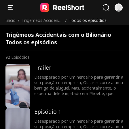
Início
/
Trigêmeos Accidenta
/
Todos os episódios
is com o Bilionário
Trigêmeos Accidentais com o Bilionário
Todos os episódios
92
Episódios
Trailer
Desesperado por um herdeiro para garantir a
sua posição na empresa, Oscar recorre a uma
barriga de aluguel. Mas, acidentalmente, o
esperma dele é injetado em Phoebe, que
apenas tinha ido ao médico para fazer um
exame ginecológico. Para garantir que ela
leva a gravidez até ao fim, Oscar propõe um
Episódio 1
casamento por contrato. E assim começa
uma jornada cheia de desafios...
Desesperado por um herdeiro para garantir a
sua posição na empresa, Oscar recorre a uma