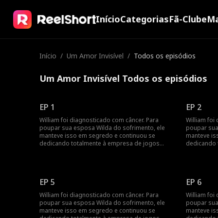
Início
Categorias
Fã-Clube
Ma
Início
/
Um Amor Invisível
/
Todos os episódios
Um Amor Invisível Todos os episódios
EP 1
EP 2
William foi diagnosticado com câncer. Para
William foi
poupar sua esposa Wilda do sofrimento, ele
poupar sua
manteve isso em segredo e continuou se
manteve is
dedicando totalmente à empresa de jogos
dedicando 
deles. Enquanto isso, Wilda apoiava
deles. Enqu
constantemente seu primeiro amor, Josh. Sob a
constantem
influência de Josh, Wilda chegou a acreditar que
influência 
a morte de sua mãe era apenas uma mentira
a morte de
EP 5
EP 6
inventada por William. À medida que segredos
inventada 
e desconfianças aumentam, os laços de amor e
e desconfi
William foi diagnosticado com câncer. Para
William foi
confiança são testados de maneiras que
confiança 
poupar sua esposa Wilda do sofrimento, ele
poupar sua
nenhum dos dois poderia imaginar...
nenhum dos
manteve isso em segredo e continuou se
manteve is