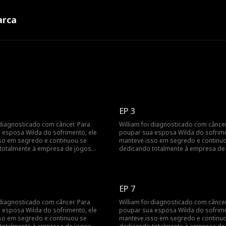
rca
EP 3
 diagnosticado com câncer. Para
William foi diagnosticado com câncer
 esposa Wilda do sofrimento, ele
poupar sua esposa Wilda do sofrime
so em segredo e continuou se
manteve isso em segredo e continu
totalmente à empresa de jogos
dedicando totalmente à empresa de
anto isso, Wilda apoiava
deles. Enquanto isso, Wilda apoiava
ente seu primeiro amor, Josh. Sob a
constantemente seu primeiro amor, J
de Josh, Wilda chegou a acreditar que
influência de Josh, Wilda chegou a ac
 sua mãe era apenas uma mentira
a morte de sua mãe era apenas uma
EP 7
por William. À medida que segredos
inventada por William. À medida qu
anças aumentam, os laços de amor e
e desconfianças aumentam, os laço
 diagnosticado com câncer. Para
William foi diagnosticado com câncer
são testados de maneiras que
confiança são testados de maneiras
 esposa Wilda do sofrimento, ele
poupar sua esposa Wilda do sofrime
 dois poderia imaginar...
nenhum dos dois poderia imaginar...
so em segredo e continuou se
manteve isso em segredo e continu