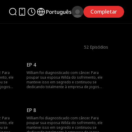
Completar
Português
52
Episódios
EP 4
. Para
William foi diagnosticado com câncer. Para
nto, ele
poupar sua esposa Wilda do sofrimento, ele
ou se
manteve isso em segredo e continuou se
 jogos
dedicando totalmente à empresa de jogos
deles. Enquanto isso, Wilda apoiava
osh. Sob a
constantemente seu primeiro amor, Josh. Sob a
reditar que
influência de Josh, Wilda chegou a acreditar que
 mentira
a morte de sua mãe era apenas uma mentira
EP 8
e segredos
inventada por William. À medida que segredos
s de amor e
e desconfianças aumentam, os laços de amor e
. Para
William foi diagnosticado com câncer. Para
 que
confiança são testados de maneiras que
nto, ele
poupar sua esposa Wilda do sofrimento, ele
nenhum dos dois poderia imaginar...
ou se
manteve isso em segredo e continuou se