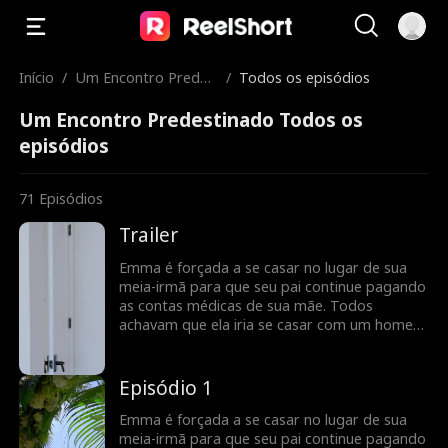
Início
/
Um Encontro Predes
/
Todos os episódios
tinado
Um Encontro Predestinado Todos os
episódios
71
Episódios
Trailer
Emma é forçada a se casar no lugar de sua
meia-irmã para que seu pai continue pagando
as contas médicas de sua mãe. Todos
achavam que ela iria se casar com um homem
velho, feio e rico, mas, na verdade, é o
charmoso Tommy, o “ovelha negra” da família
Anderson. Tommy desenvolve um carinho
Episódio 1
especial por Emma, apoiando secretamente
sua carreira e protegendo-a quando
Emma é forçada a se casar no lugar de sua
necessário. Mas quando a verdade sobre o
meia-irmã para que seu pai continue pagando