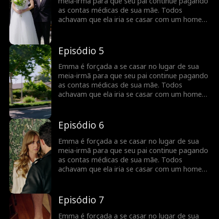
necessário. Mas quando a verdade sobre o
meia-irmã para que seu pai continue pagando
motivo pelo qual Tommy concordou em se
as contas médicas de sua mãe. Todos
casar com Emma vem à tona, Emma terá que
achavam que ela iria se casar com um homem
escolher entre seu orgulho ou a estabilidade
velho, feio e rico, mas, na verdade, é o
financeira para as contas hospitalares de sua
charmoso Tommy, o “ovelha negra” da família
mãe.
Anderson. Tommy desenvolve um carinho
Episódio 5
especial por Emma, apoiando secretamente
sua carreira e protegendo-a quando
Emma é forçada a se casar no lugar de sua
necessário. Mas quando a verdade sobre o
meia-irmã para que seu pai continue pagando
motivo pelo qual Tommy concordou em se
as contas médicas de sua mãe. Todos
casar com Emma vem à tona, Emma terá que
achavam que ela iria se casar com um homem
escolher entre seu orgulho ou a estabilidade
velho, feio e rico, mas, na verdade, é o
financeira para as contas hospitalares de sua
charmoso Tommy, o “ovelha negra” da família
mãe.
Anderson. Tommy desenvolve um carinho
Episódio 6
especial por Emma, apoiando secretamente
sua carreira e protegendo-a quando
Emma é forçada a se casar no lugar de sua
necessário. Mas quando a verdade sobre o
meia-irmã para que seu pai continue pagando
motivo pelo qual Tommy concordou em se
as contas médicas de sua mãe. Todos
casar com Emma vem à tona, Emma terá que
achavam que ela iria se casar com um homem
escolher entre seu orgulho ou a estabilidade
velho, feio e rico, mas, na verdade, é o
financeira para as contas hospitalares de sua
charmoso Tommy, o “ovelha negra” da família
mãe.
Anderson. Tommy desenvolve um carinho
Episódio 7
especial por Emma, apoiando secretamente
sua carreira e protegendo-a quando
Emma é forçada a se casar no lugar de sua