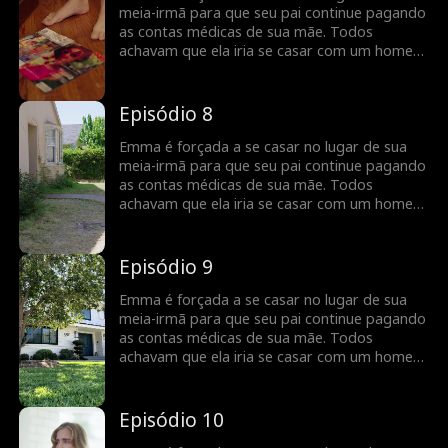
necessário. Mas quando a verdade sobre o
meia-irmã para que seu pai continue pagando
motivo pelo qual Tommy concordou em se
as contas médicas de sua mãe. Todos
casar com Emma vem à tona, Emma terá que
achavam que ela iria se casar com um homem
escolher entre seu orgulho ou a estabilidade
velho, feio e rico, mas, na verdade, é o
financeira para as contas hospitalares de sua
charmoso Tommy, o “ovelha negra” da família
mãe.
Anderson. Tommy desenvolve um carinho
Episódio 8
especial por Emma, apoiando secretamente
sua carreira e protegendo-a quando
Emma é forçada a se casar no lugar de sua
necessário. Mas quando a verdade sobre o
meia-irmã para que seu pai continue pagando
motivo pelo qual Tommy concordou em se
as contas médicas de sua mãe. Todos
casar com Emma vem à tona, Emma terá que
achavam que ela iria se casar com um homem
escolher entre seu orgulho ou a estabilidade
velho, feio e rico, mas, na verdade, é o
financeira para as contas hospitalares de sua
charmoso Tommy, o “ovelha negra” da família
mãe.
Anderson. Tommy desenvolve um carinho
Episódio 9
especial por Emma, apoiando secretamente
sua carreira e protegendo-a quando
Emma é forçada a se casar no lugar de sua
necessário. Mas quando a verdade sobre o
meia-irmã para que seu pai continue pagando
motivo pelo qual Tommy concordou em se
as contas médicas de sua mãe. Todos
casar com Emma vem à tona, Emma terá que
achavam que ela iria se casar com um homem
escolher entre seu orgulho ou a estabilidade
velho, feio e rico, mas, na verdade, é o
financeira para as contas hospitalares de sua
charmoso Tommy, o “ovelha negra” da família
mãe.
Anderson. Tommy desenvolve um carinho
Episódio 10
especial por Emma, apoiando secretamente