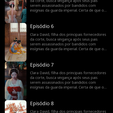
ele é mesmo o responsável pela morte de
da corte, busca vingança após seus pais
seus pais?
serem assassinados por bandidos com
insígnias da guarda imperial. Certa de que o
Imperador é o culpado, ela se torna uma
cortesã sedutora e entra no palácio.
Inesperadamente, ela se vê atraída por um
Episódio 6
guarda misterioso, sem saber que ele é o
próprio Imperador disfarçado. Mas será que
Clara David, filha dos principais fornecedores
ele é mesmo o responsável pela morte de
da corte, busca vingança após seus pais
seus pais?
serem assassinados por bandidos com
insígnias da guarda imperial. Certa de que o
Imperador é o culpado, ela se torna uma
cortesã sedutora e entra no palácio.
Inesperadamente, ela se vê atraída por um
Episódio 7
guarda misterioso, sem saber que ele é o
próprio Imperador disfarçado. Mas será que
Clara David, filha dos principais fornecedores
ele é mesmo o responsável pela morte de
da corte, busca vingança após seus pais
seus pais?
serem assassinados por bandidos com
insígnias da guarda imperial. Certa de que o
Imperador é o culpado, ela se torna uma
cortesã sedutora e entra no palácio.
Inesperadamente, ela se vê atraída por um
Episódio 8
guarda misterioso, sem saber que ele é o
próprio Imperador disfarçado. Mas será que
Clara David, filha dos principais fornecedores