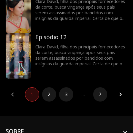
próprio Imperador disfarçado. Mas será que
Clara David, filha dos principais fornecedores
ele é mesmo o responsável pela morte de
da corte, busca vingança após seus pais
seus pais?
serem assassinados por bandidos com
insígnias da guarda imperial. Certa de que o
Imperador é o culpado, ela se torna uma
cortesã sedutora e entra no palácio.
Inesperadamente, ela se vê atraída por um
Episódio 12
guarda misterioso, sem saber que ele é o
próprio Imperador disfarçado. Mas será que
Clara David, filha dos principais fornecedores
ele é mesmo o responsável pela morte de
da corte, busca vingança após seus pais
seus pais?
serem assassinados por bandidos com
insígnias da guarda imperial. Certa de que o
Imperador é o culpado, ela se torna uma
cortesã sedutora e entra no palácio.
Inesperadamente, ela se vê atraída por um
guarda misterioso, sem saber que ele é o
próprio Imperador disfarçado. Mas será que
1
2
3
...
7
ele é mesmo o responsável pela morte de
seus pais?
SOBRE