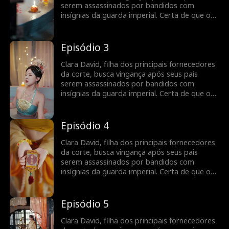
seus pais?
serem assassinados por bandidos com
insígnias da guarda imperial. Certa de que o
Imperador é o culpado, ela se torna uma
cortesã sedutora e entra no palácio.
Inesperadamente, ela se vê atraída por um
Episódio 3
guarda misterioso, sem saber que ele é o
próprio Imperador disfarçado. Mas será que
Clara David, filha dos principais fornecedores
ele é mesmo o responsável pela morte de
da corte, busca vingança após seus pais
seus pais?
serem assassinados por bandidos com
insígnias da guarda imperial. Certa de que o
Imperador é o culpado, ela se torna uma
cortesã sedutora e entra no palácio.
Inesperadamente, ela se vê atraída por um
Episódio 4
guarda misterioso, sem saber que ele é o
próprio Imperador disfarçado. Mas será que
Clara David, filha dos principais fornecedores
ele é mesmo o responsável pela morte de
da corte, busca vingança após seus pais
seus pais?
serem assassinados por bandidos com
insígnias da guarda imperial. Certa de que o
Imperador é o culpado, ela se torna uma
cortesã sedutora e entra no palácio.
Inesperadamente, ela se vê atraída por um
Episódio 5
guarda misterioso, sem saber que ele é o
próprio Imperador disfarçado. Mas será que
Clara David, filha dos principais fornecedores