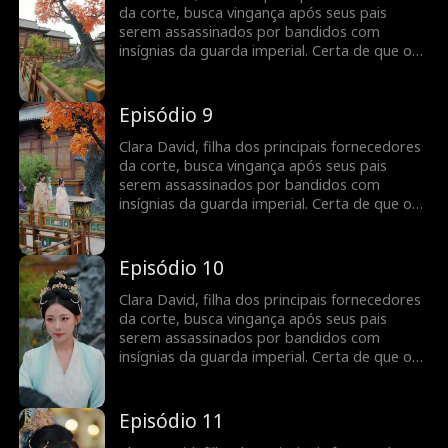
ele é mesmo o responsável pela morte de
da corte, busca vingança após seus pais
seus pais?
serem assassinados por bandidos com
insígnias da guarda imperial. Certa de que o
Imperador é o culpado, ela se torna uma
cortesã sedutora e entra no palácio.
Inesperadamente, ela se vê atraída por um
Episódio 9
guarda misterioso, sem saber que ele é o
próprio Imperador disfarçado. Mas será que
Clara David, filha dos principais fornecedores
ele é mesmo o responsável pela morte de
da corte, busca vingança após seus pais
seus pais?
serem assassinados por bandidos com
insígnias da guarda imperial. Certa de que o
Imperador é o culpado, ela se torna uma
cortesã sedutora e entra no palácio.
Inesperadamente, ela se vê atraída por um
Episódio 10
guarda misterioso, sem saber que ele é o
próprio Imperador disfarçado. Mas será que
Clara David, filha dos principais fornecedores
ele é mesmo o responsável pela morte de
da corte, busca vingança após seus pais
seus pais?
serem assassinados por bandidos com
insígnias da guarda imperial. Certa de que o
Imperador é o culpado, ela se torna uma
cortesã sedutora e entra no palácio.
Inesperadamente, ela se vê atraída por um
Episódio 11
guarda misterioso, sem saber que ele é o