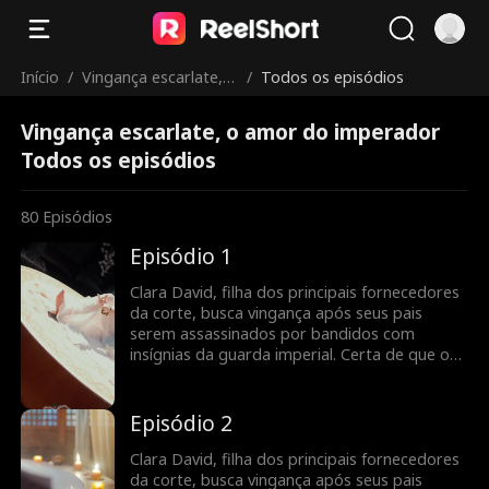
Início
/
Vingança escarlate, o
/
Todos os episódios
amor do imperador
Vingança escarlate, o amor do imperador
Todos os episódios
80
Episódios
Episódio 1
Clara David, filha dos principais fornecedores
da corte, busca vingança após seus pais
serem assassinados por bandidos com
insígnias da guarda imperial. Certa de que o
Imperador é o culpado, ela se torna uma
cortesã sedutora e entra no palácio.
Inesperadamente, ela se vê atraída por um
Episódio 2
guarda misterioso, sem saber que ele é o
próprio Imperador disfarçado. Mas será que
Clara David, filha dos principais fornecedores
ele é mesmo o responsável pela morte de
da corte, busca vingança após seus pais