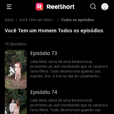
Início
/
Você Tem um Home
/
Todos os episódios
m
Você Tem um Homem Todos os episódios
75
Episódios
Episódio 73
Leila Reid, dona de uma livraria local,
prometeu ao avô moribundo que se casaria e
teria filhos. Tudo desmorona quando seu
marido, Eric, a trai no dia do casamento.
Desesperada para cumprir sua promessa, ela
dorme com um acompanhante chamado
Mark, sem saber que ele é, na verdade,
Episódio 74
Matthew Callaway, um bilionário do ramo
hoteleiro, amigo de longa data de Eric... e seu
Leila Reid, dona de uma livraria local,
rival nos negócios. Durante o dia, eles se
prometeu ao avô moribundo que se casaria e
enfrentam como adversários, mas à noite,
teria filhos. Tudo desmorona quando seu