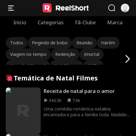
Início
Categorias
Fã-Clube
Marca
Todos
Fingindo de bobo
Reunião
Harém
Viagem no tempo
Redenção
Imortal
Marechal/General
Nick Ritacco
Máfia
Temática de Natal Filmes
Inimigos dos amantes
Reencarnação
Roman Chsherbakov
Grace Swanson
Receita de natal para o amor
343.5k
7.6k
Autumn Noel
CEO robusto
Triângulo amoroso
Uma comédia romântica natalina
Herdeira/Socialite
Lauren Farmer
encantadora para a família toda. Madeline
Leon (Workin' Moms) entrega uma
Alexandria Watts
Rose Marie Guess
atuação cativante e genuína, garantindo
uma experiência divertida e inesquecível.
Amor depois do casamento
Tear-Jerker