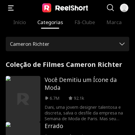
Início
Categorias
Fã-Clube
Marca
Cameron Richter
Coleção de Filmes Cameron Richter
Você Demitiu um Ícone da
Moda
6.7M
92.1k
Dani, uma jovem designer talentosa e
discreta, salva o desfile da empresa na
Semana de Moda de Paris. Mas seu
mérito é roubado por Brynn, uma
Errado
estagiária preguiçosa, mas cheia de