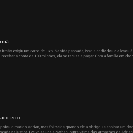
Irmã
o irmão exigiu um carro de luxo. Na vida passada, isso a endividou e a levou à
 receber a conta de 100 milhões, ela se recusa a pagar. Com a família em choq
aior erro
 apoiou o marido Adrian, mas foi traída quando ele a obrigou a assinar um d
ocada na justiça, Evelyn se une a Nathan, outra vítima das armações de Adria