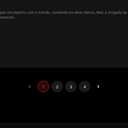
erguer um império com o marido, confiando no amor eterno. Mas a chegada da
asamento.
1
2
3
4