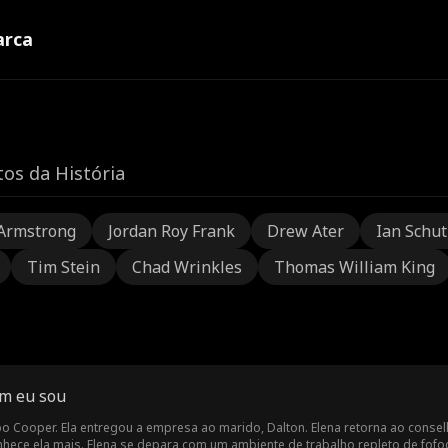
rca
os da História
Armstrong
Jordan Roy Frank
Drew Ater
Ian Schu
Tim Stein
Chad Wrinkles
Thomas William King
em eu sou
po Cooper. Ela entregou a empresa ao marido, Dalton. Elena retorna ao conse
ece ela mais. Elena se depara com um ambiente de trabalho repleto de fofoc