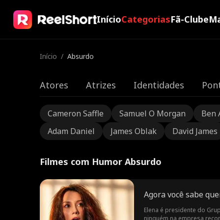
Início
Categorias
Fã-Clube
Ma
Início
/
Absurdo
Atores
Atrizes
Identidades
Pont
Cameron Saffle
Samuel O Morgan
Ben 
Adam Daniel
James Oblak
David James
Filmes com Humor Absurdo
Agora você sabe qu
Elena é presidente do Gru
ninguém na empresa reconh