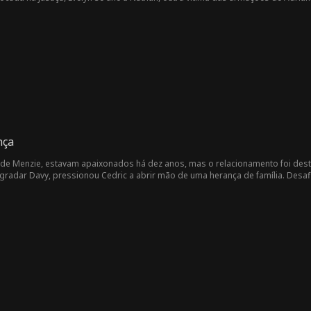
presa de Adrian à falência. Enquanto o ex-marido implora perdão, Evelyn seg
lem a espera.
nça
Jade Menzie, estavam apaixonados há dez anos, mas o relacionamento foi dest
 agradar Davy, pressionou Cedric a abrir mão de uma herança de família. Desa
blica. Com suas finanças em desordem, a sorte de Cedric parecia sombria—até