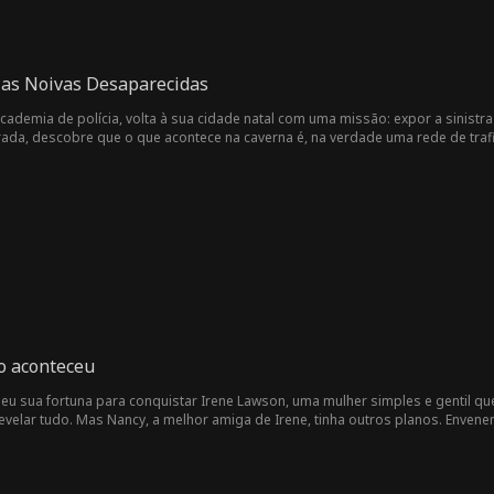
 as Noivas Desaparecidas
ademia de polícia, volta à sua cidade natal com uma missão: expor a sinistra 
da, descobre que o que acontece na caverna é, na verdade uma rede de trafican
 libertar a irmã e dezenas de mulheres.
o aconteceu
 sua fortuna para conquistar Irene Lawson, uma mulher simples e gentil que 
evelar tudo. Mas Nancy, a melhor amiga de Irene, tinha outros planos. Envene
ências absurdas. Edward implorou e argumentou, mas a noiva só dava ouvido
u uma decisão: o casamento está cancelado.