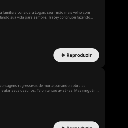
ua família e considera Logan, seu irmão mais velho com
dando sua vida para sempre. Tracey continuou fazendo
ma conexão com Tracey no momento em que se reencontram. O
a, chegando a até a fazer bullying. Finalmente, no casamento
tados do teste de DNA. A mulher que está sendo humilhada
Reproduzir
 contagens regressivas de morte pairando sobre as
vitar seus destinos, Talon tentou avisá-las. Mas ninguém
eu escritório compartilhavam a mesma contagem regressiva:
amente evacuar o prédio. Mas ainda assim, ninguém
relógio para evitar uma explosão catastrófica e descobrir