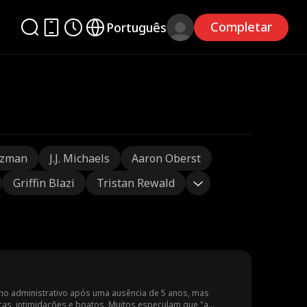
Completar
Português
tzman
J.J. Michaels
Aaron Oberst
Griffin Blazi
Tristan Rewald
lho administrativo após uma ausência de 5 anos, mas
as, intimidações e boatos. Muitos especulam que "a