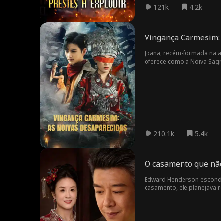
121k
4.2k
Vingança Carmesim:
Joana, recém-formada na ac
oferece como a Noiva Sagra
usará seu treinamento para
210.1k
5.4k
O casamento que nã
Edward Henderson escondeu
casamento, ele planejava r
casamento num mar de exig
que não reconhecia e tomo