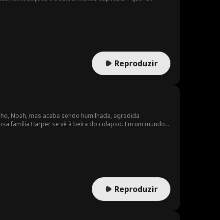
, seduzir ele. Um dia, Flora vê Dalton e Elena demonstrando
ante de Dalton, Flora decide atormentar Elena e tirar ela de
Reproduzir
ilho, Noah, mas acaba sendo humilhada, agredida
rosa família Harper se vê à beira do colapso. Em um mundo
s por muito tempo.
Reproduzir