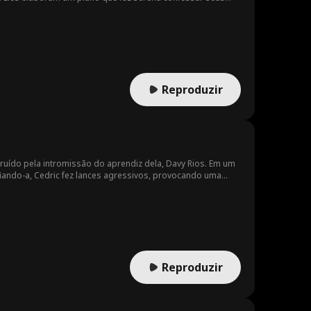
ue em frente com um novo amor, sorrindo e com a certeza de
Reproduzir
ruído pela intromissão do aprendiz dela, Davy Rios. Em um
fiando-a, Cedric fez lances agressivos, provocando uma
 a intervenção da rica Maggie Ruell oferecer a ele uma
Reproduzir