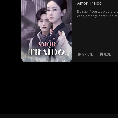
Amor Traído
Ela sacrificou tudo para 
casa, ameaça destruir o c
571.4k
9.2k