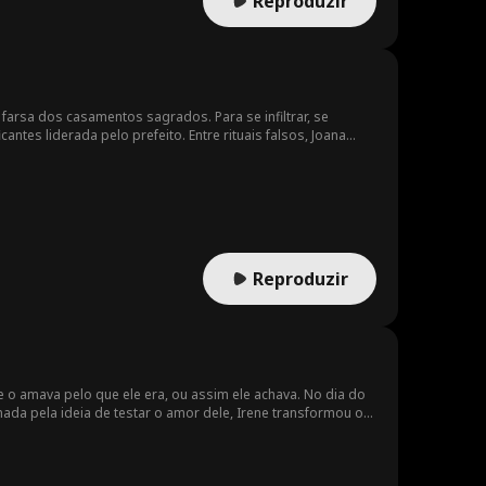
Reproduzir
farsa dos casamentos sagrados. Para se infiltrar, se
tes liderada pelo prefeito. Entre rituais falsos, Joana
Reproduzir
o amava pelo que ele era, ou assim ele achava. No dia do
nada pela ideia de testar o amor dele, Irene transformou o
s à amiga. Ele olhou para a mulher que amava, viu alguém