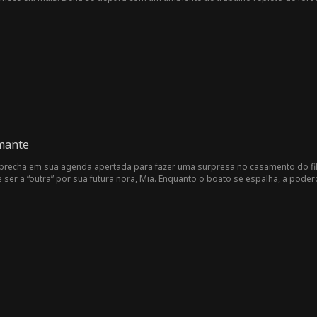
 velha bruxa. Flora, secretária de Dalton, tentou repetidamente, sem sucesso
 seja sua amante. Então, ela descobre que Elena está grávida. Desejando ser am
mante
 brecha em sua agenda apertada para fazer uma surpresa no casamento do f
ser a “outra” por sua futura nora, Mia. Enquanto o boato se espalha, a pode
 é essencial, um único erro pode destruir tudo… e revelar mentiras guardada