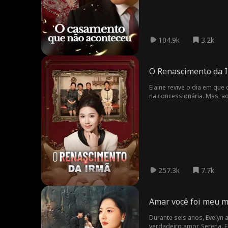
104.9k
3.2k
O Renascimento da 
Elaine revive o dia em que 
na concessionária. Mas, ao
própria ganância.
257.3k
7.7k
Amar você foi meu m
Durante seis anos, Evelyn
verdadeiro amor, Serena. F