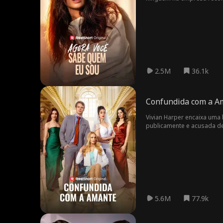
esposa de Dalton" seja uma
afeto e acredita que Elena
cena.
2.5M
36.1k
Confundida com a A
Vivian Harper encaixa uma
publicamente e acusada de 
onde manter as aparências
5.6M
77.9k