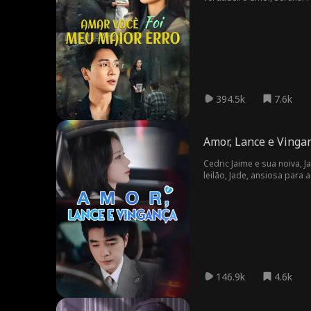
crimes ao vivo e leva a em
que alguns amores não va
394.5k
7.6k
Amor, Lance e Vinga
Cedric Jaime e sua noiva, 
leilão, Jade, ansiosa para
dramática confrontação pú
chance de redenção.
146.9k
4.6k