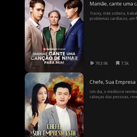
Mamãe, cante uma c
Tracey, mãe solteira, trab
problemas cardíacos, um f
bicos como zeladora. Trac
sacrifício altruísta de Tr
de Henry, quando Henry es
no palco é sua própria mã
763.9k
7.5k
Chefe, Sua Empresa E
Um dia, o medíocre vended
cabeças das pessoas, reve
acreditou nele. Depois qu
todos morreriam em uma ex
acreditou nele, nem mesmo
a conspiração mortal escon