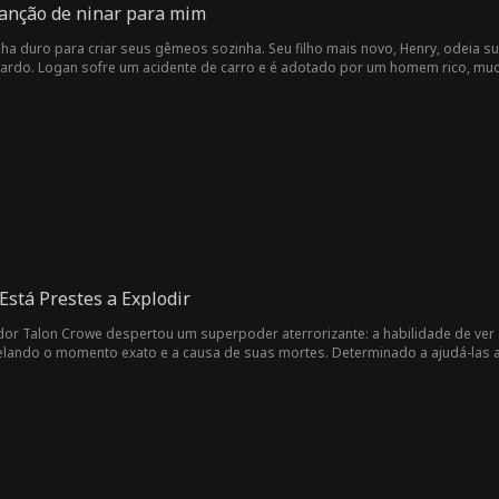
anção de ninar para mim
alha duro para criar seus gêmeos sozinha. Seu filho mais novo, Henry, odeia s
ardo. Logan sofre um acidente de carro e é adotado por um homem rico, mu
ey e Logan nunca desistiram de se encontrar, e Logan, agora CEO, sente u
acey foi em vão com Henry. Ele considera ela constrangedora e nega conhecer el
tá prestes a quebrar uma garrafa de vinho em Tracey, Logan recebe os resul
e!
stá Prestes a Explodir
or Talon Crowe despertou um superpoder aterrorizante: a habilidade de ver
lando o momento exato e a causa de suas mortes. Determinado a ajudá-las a e
e o quinto cara ignorou seu aviso e morreu, Talon descobriu que todos em s
plosão às 9:30! Convencido de que havia uma bomba, Talon tentou frenetic
 sua própria esposa. Com o tempo se esgotando, Talon deve correr contra o 
dida à vista de todos.