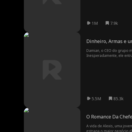
1M
7.9k
Dinheiro, Armas e u
Damian, o CEO do grupo mi
Inesperadamente, ele entr
onde enfrenta constantes 
status, e, no final, encont
5.5M
85.3k
O Romance Da Chef
A vida de Alexis, uma jove
estraga o maior negócio d