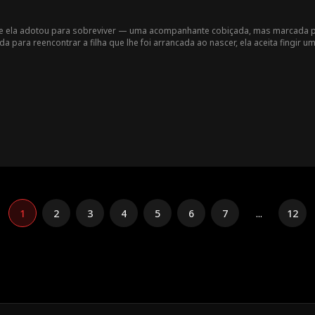
e ela adotou para sobreviver — uma acompanhante cobiçada, mas marcada pe
 para reencontrar a filha que lhe foi arrancada ao nascer, ela aceita fingir 
 dinheiro que logo acaba nas mãos de um detetive picareta, deixando-a ainda ma
e Rosy passou a vida inteira procurando. Enquanto enfrenta humilhações, am
também precisa lidar com a inveja de Tess, herdeira mimada que quer Tad a qua
tudo, Rosy descobrirá que o amor — por um homem, por uma filha e por si 
1
2
3
4
5
6
7
...
12