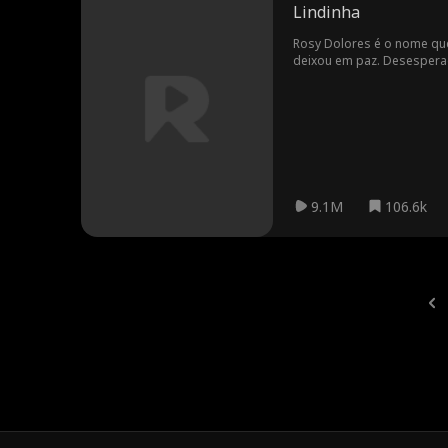
Lindinha
Rosy Dolores é o nome qu
deixou em paz. Desesperada
troca de cem mil dólares —
é justamente a criança qu
insiste em julgá-la, Rosy 
nascença que pode mudar 
9.1M
106.6k