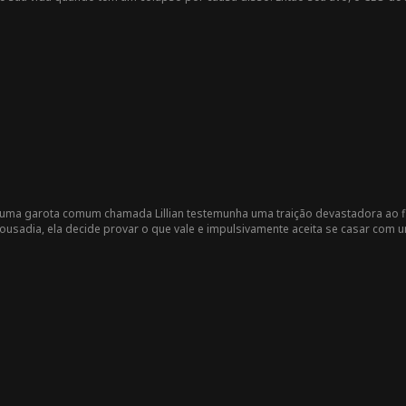
sumir uma de suas propriedades falidas. Para piorar a situação, ela está p
is com as pessoas do que com os lucros. Elá terá que enfrentar pessoas difícei
queno chalé.
 uma garota comum chamada Lillian testemunha uma traição devastadora ao 
sadia, ela decide provar o que vale e impulsivamente aceita se casar com u
m lugar de se tornar num fardo, o casamento deles prospera enquanto ambo
os. Para surpresa de Lillian, Luca não é um mero mecânico – secretamente ele
samento falso se torna num amor genuíno. Acompanhe como os dois se unem