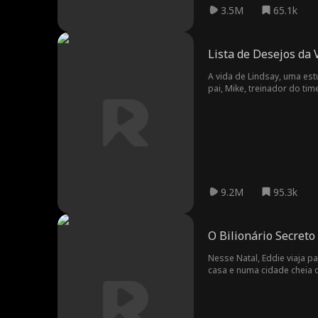
3.5M
65.1k
Lista de Desejos da
A vida de Lindsay, uma es
pai, Mike, treinador do ti
devido às advertências d
rapazes pouco confiáveis. 
os dois começam um relaci
garantindo a ela o apoio e
relacionamento dos dois.
9.2M
95.3k
O Bilionário Secreto
Nesse Natal, Eddie viaja p
casa e numa cidade cheia 