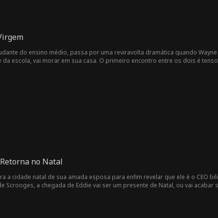
 Virgem
tudante do ensino médio, passa por uma reviravolta dramática quando Wayne
me da escola, vai morar em sua casa. O primeiro encontro entre os dois é ten
e Mike. Determinada a encontrar um namorado antes da formatura, Lindsay 
No entanto, Wayne está sempre por perto para ajudar ela nos momentos de dif
onamento secreto. Paralelamente, o bullying na escola aumenta, forçando Li
 o respeito da comunidade escolar. No final, Lindsay e Wayne são coroados Rai
 Retorna no Natal
ara a cidade natal de sua amada esposa para enfim revelar que ele é o CEO bi
de Scrooges, a chegada de Eddie vai ser um presente de Natal, ou vai acaba