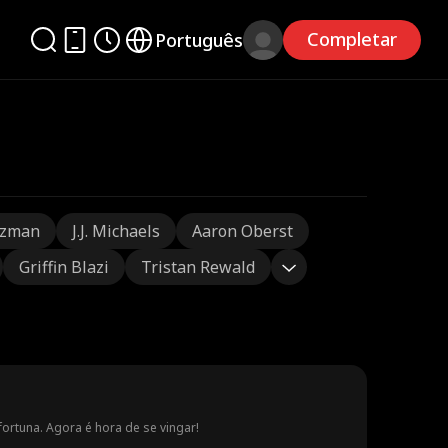
Completar
Português
tzman
J.J. Michaels
Aaron Oberst
Griffin Blazi
Tristan Rewald
ortuna. Agora é hora de se vingar!