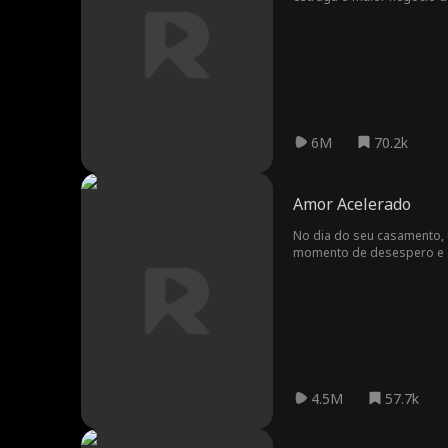
cidade montanhosa para as
cidade, que se preocupa ma
morar com Blake em um pe
6M
70.2k
Amor Acelerado
No dia do seu casamento,
momento de desespero e ou
quando tudo aconteceu. E
como superam desafios junt
O que começou como um ca
4.5M
57.7k