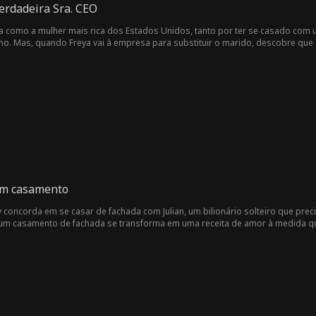
verdadeira Sra. CEO
da como a mulher mais rica dos Estados Unidos, tanto por ter se casado com
o. Mas, quando Freya vai à empresa para substituir o marido, descobre qu
.
 um casamento
ly concorda em se casar de fachada com Julian, um bilionário solteiro que pr
 um casamento de fachada se transforma em uma receita de amor à medida q
iumento, um ex-noivo perseguidor e uma ex-esposa maluca que fará de tudo p