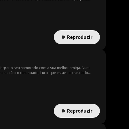
resa a Blake, um co-gerente super gato dessa pequena
s, o frio congelante e outros perigos... Ah, e ela terá de
Reproduzir
flagrar o seu namorado com a sua melhor amiga. Num
m mecânico desleixado, Luca, que estava ao seu lado
s passam por momentos doces e imprevisíveis, assim
 é Hamilton, um CEO bilionário e piloto de carros lendário.
 para escrever uma história de amor extraordinária.
Reproduzir