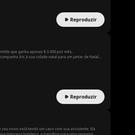
Reproduzir
milde que ganha apenas $ 3.000 por mês.
mpanha Iris à sua cidade natal para um jantar de Natal,
reverte a situação repetidamente, provando seu poder e
Reproduzir
e seu noivo está tendo um caso com sua assistente. Ela
sua empresa hoteleira, a transfere para uma pequena