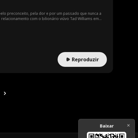
lo preconceito, pela dor e por um passado que nunca a
um relacionamento com o bilionário viúvo Tad Williams em
is aflita. Sem saber, a adorável filha adotiva de Tad, Lily,
eaças do cafetão Mitch e o desprezo de um mundo que
lquer custo. Entre mentiras, cicatrizes e uma marca de
mesma — pode ser sua única chance de salvação.
Reproduzir
Baixar