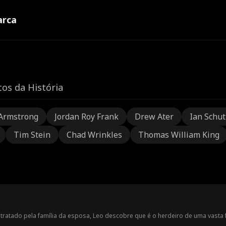
rca
os da História
Armstrong
Jordan Roy Frank
Drew Ater
Ian Schu
Tim Stein
Chad Wrinkles
Thomas William King
ratado pela família da esposa, Leo descobre que é o herdeiro de uma vasta f