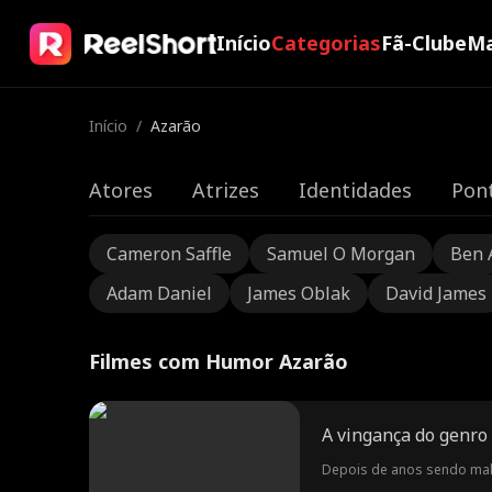
Início
Categorias
Fã-Clube
Ma
Início
/
Azarão
Atores
Atrizes
Identidades
Pont
Cameron Saffle
Samuel O Morgan
Ben 
Adam Daniel
James Oblak
David James
Filmes com Humor Azarão
A vingança do genro
Depois de anos sendo malt