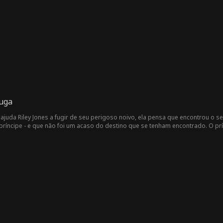
Fuga
da Riley Jones a fugir de seu perigoso noivo, ela pensa que encontrou o seu
ríncipe - e que não foi um acaso do destino que se tenham encontrado. O pr
ra salvar o seu atribulado reino.