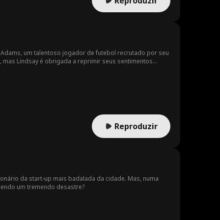
Reproduzir
 Adams, um talentoso jogador de futebol recrutado por seu
so, mas Lindsay é obrigada a reprimir seus sentimentos
acaba se metendo em situações constrangedoras com
iculdade. À medida que a ligação entre eles se fortalece,
ndsay a confrontar suas colegas. Seus esforços acabam
nha e Rei do Baile, e Mike finalmente aprova o
Reproduzir
lionário da start-up mais badalada da cidade. Mas, numa
r sendo um tremendo desastre?