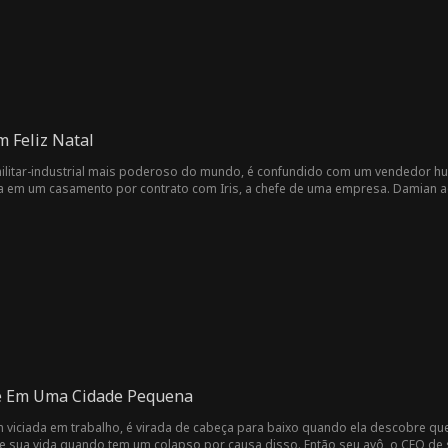
m Feliz Natal
litar-industrial mais poderoso do mundo, é confundido com um vendedor hu
a em um casamento por contrato com Iris, a chefe de uma empresa. Damian aco
menosprezos dos parentes dela e zombarias do pretendente de Iris. Damian 
ra o verdadeiro amor com Iris.
e Em Uma Cidade Pequena
m viciada em trabalho, é virada de cabeça para baixo quando ela descobre qu
e sua vida quando tem um colapso por causa disso. Então seu avô, o CEO de 