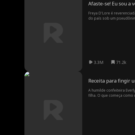
Afaste-se! Eu sou a 
Freya D'Lore é reverencia
do país sob um pseudônim
vida pessoal e profissional
3.3M
71.2k
Receita para fingir
A humilde confeiteira Ever
filha. O que começa como
lutam contra um inimigo c