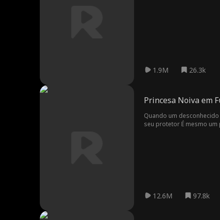
1.9M
26.3k
Princesa Noiva em 
Quando um desconhecido aju
seu protetor É mesmo um p
Riley pois ela é a chave pa
12.6M
97.8k