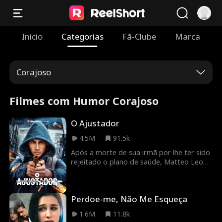
Início
Categorias
Fã-Clube
Marca
Corajoso
Filmes com Humor Corajoso
O Ajustador
4.5M
91.5k
Após a morte de sua irmã por lhe ter sido
rejeitado o plano de saúde, Matteo Leone
— um homem arrasado — decide fazer
justiça com as próprias mãos,
assassinando o CEO da seguradora. Mas
Perdoe-me, Não Me Esqueça
sua motivação vai além da vingança: seu
objetivo maior é expor as empresas
1.6M
11.8k
corruptas de seguros de saúde que