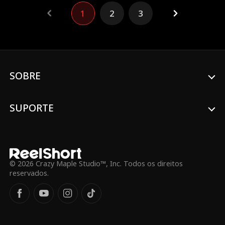
cumprir um noivado com o filho de outra
1
2
3
família. O que ela não sabe é que seu
noivo é justamente a pessoa por quem ela
já se apaixonou.
SOBRE
SUPORTE
© 2026 Crazy Maple Studio™, Inc. Todos os direitos
reservados.