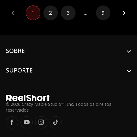
seus agressores, dar a volta por cima e
encontrar o amor verdadeiro.
1
2
3
...
9
SOBRE
SUPORTE
© 2026 Crazy Maple Studio™, Inc. Todos os direitos
reservados.