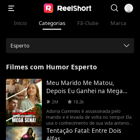
Início
Categorias
Fã-Clube
Marca
Esperto
Filmes com Humor Esperto
Meu Marido Me Matou,
Depois Eu Ganhei na Mega
Sena!
2M
18.2k
Adoria Cummins é assassinada pelo
marido e é levada de volta no tempo! Ela
usa o conhecimento de sua vida anterior
para se vingar de todos aqueles que a
Tentação Fatal: Entre Dois
prejudicaram, começando por ganhar na
Alfas