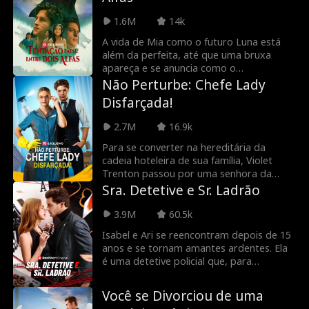
Mega-Sena! Em seguida, surge Elijah
Snyder, um advogado que parece ter
1.6M
14k
seus melhores interesses em mente, mas
há algo nele... que parece muito familiar.
A vida de Mia como o futuro Luna está
além da perfeita, até que uma bruxa
apareça e se anuncia como o
companheiro do alfa. Traído por toda a
Não Perturbe: Chefe Lady
sua família, sem dinheiro, sem
Disfarçada!
embalagem e grávida, Mia encontra
outro alfa que afirma ser seu único amor
2.7M
16.9k
verdadeiro. Ela pode confiar nesse
estranho misterioso? Ou ela é um peão
Para se converter na hereditária da
em um jogo perigoso?
cadeia hoteleira de sua família, Violet
Trenton passou por uma senhora da
limpeza e eliminou os alborotadores um
Sra. Detetive e Sr. Ladrão
por um. Você logrará e salvará o hotel? E
sua nova diretora de operações sexy,
3.9M
60.5k
Kasey Johnson, é apenas uma aliada
Isabel e Ari se reencontram depois de 15
poderosa ou algo mais?
anos e se tornam amantes ardentes. Ela
é uma detetive policial que, para
alavancar a sua carreira, está tentando
capturar o rei dos ladrões. À medida que
Você se Divorciou de uma
Ari a ajuda na investigação e que a