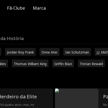
Fã-Clube
Marca
da História
Jordan Roy Frank
Drew Ater
Ian Schutzman
J.J. Mic
kles
Thomas William King
Griffin Blazi
Tristan Rewald
Herdeiro da Elite
Pa
 há quatro anos, mas, no
No 