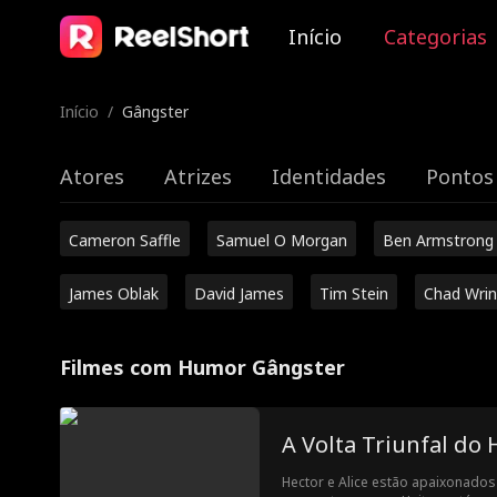
Início
Categorias
Início
/
Gângster
Atores
Atrizes
Identidades
Pontos 
Cameron Saffle
Samuel O Morgan
Ben Armstrong
James Oblak
David James
Tim Stein
Chad Wrin
Filmes com Humor Gângster
A Volta Triunfal do 
Hector e Alice estão apaixonados