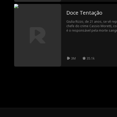
Doce Tentação
Giulia Rizzo, de 21 anos, se vê r
chefe do crime Cassio Moretti, co
é o responsável pela morte san
mulher que Giulia não apenas sub
também no papel de mãe dos dois
que a rebelde Giulia conseguirá c
Cassio, ou a recusa dele em deix
resultará em mais um casamento
3M
35.1k