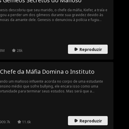
s Gêmeos Secretos do Mafioso
esis descobriu que seu marido, o chefe da máfia, Kiefer, a traía e
gou a perder um dos gêmeos durante sua gravidez devido às
moias da amante dele. Genesis o denunciou à polícia e fugiu
uanto estava grávida. Sete anos depois, Genesis encontra Kiefer
rua. Ela acha que seu marido assassino vai matá-la, mas quando
fer a arrasta de volta para casa contra sua vontade, ela percebe
erdade: sete anos atrás, tudo não passou de um mal-entendido.
fer O'Reilly, o chefe da máfia implacável, só quer uma coisa:
Reproduzir
onquistar o amor de Genesis.
3M
28k
Chefe da Máfia Domina o Instituto
ndo um mafioso influente acorda no corpo de uma estudante
ensino médio que sofre bullying, ele encara isso como uma
rtunidade para terminar seus estudos. Mas será que a
andragem das ruas vai ajudá-lo a realizar o sonho de entrar na
uldade, ou será que um grupo de bullies vai fazê-lo desistir de
vo?
Reproduzir
909.7k
11.6k