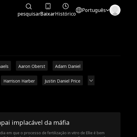
Português
pesquisar
Baixar
Histórico
haels
Aaron Oberst
Adam Daniel
Harrison Harber
Justin Daniel Price
pai implacável da máfia
dia em que o processo de fertilização in vitro de Ellie é bem