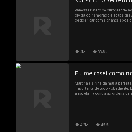
Substituto Secreto d
Vanessa Peters se surpreende ao
dívida do namorado e acaba grávid
decide ficar com a criança após 
traindo ela, mas começa a temer 
pai é ninguém menos que Marcello
implacável e assassino. Depois d
tentam atacar ela por ter dinheir
Vanessa em sua mansão contra a 
prova continuamente seu compro
4M
33.8k
criminosos, valentões e da sua f
desenvolver sentimentos por ele
jogador e sua capacidade assassi
de seu filho e aceitará sua oferta
Eu me casei como no
da máfia?
Martina é a filha da máfia perfeita
importante de tudo - obediente. 
ama, ela irá contra as ordens de 
irmã como noiva para a máfia mais
o açougueiro.
4.2M
46.6k