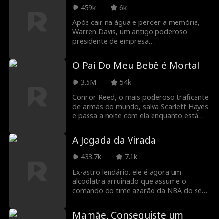
postiços… mas nenhum dos dois sabe
dólares para salvar ela da humilhação.
459k
6k
disso!
Sua verdadeira identidade é finalmente
Após cair na água e perder a memória,
revelada: ele é o homem mais rico do
Warren Davis, um antigo poderoso
mundo!
presidente de empresa,
inconscientemente se torna porteiro no
próprio hotel que fundou. Ele sofre
O Pai Do Meu Bebê é Mortal
humilhações de seus funcionários – e até
mesmo do próprio filho, que tratam ele
3.5M
54k
como um mero servo, até que ele se
lembra de quem realmente é.
Connor Reed, o mais poderoso traficante
de armas do mundo, salva Scarlett Hayes
e passa a noite com ela enquanto está
disfarçado. Quatro anos depois, ainda
escondido, Scarlett reaparece... com um
A Jogada da Virada
filho deles. Agora Connor precisa manter
os dois em segurança... sem revelar a sua
433.7k
7.1k
verdadeira identidade.
Ex-astro lendário, ele é agora um
alcoólatra arruinado que assume o
comando do time azarão da NBA do seu
filho, de quem se distanciou, estando
determinado a mostrar aos críticos que
Mamãe, Conseguiste um
ainda pode salvar a equipe e seguir