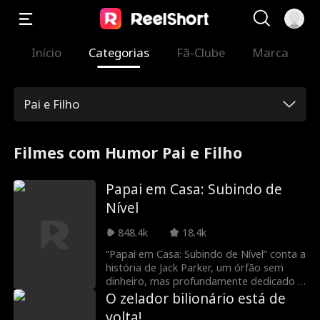
Início
Categorias
Fã-Clube
Marca
Pai e Filho
Filmes com Humor Pai e Filho
Papai em Casa: Subindo de
Nível
848.4k
18.4k
“Papai em Casa: Subindo de Nível” conta a
história de Jack Parker, um órfão sem
dinheiro, mas profundamente dedicado à
esposa e ao filho. Infelizmente para Jack,
O zelador bilionário está de
a família da esposa sempre o desaprovou
volta!