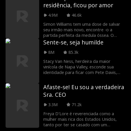
em seu planejamento meticuloso é se
residência, ficou por amor
apaixonar por Nathan Forbes, o alto e
bonito herdeiro da família da Forbes.
4.9M
46.6k
Este é outro erro ou sua segunda chance
de amor?
Simon Williams tem uma dose de salvar
seu irmão mais novo, encontre -o a
partida perfeita da medula óssea. O
destino teria, há apenas uma combinação
Sente-se, seja humilde
perfeita, Leslie Maddison! Em troca da
doação de Leslie, Simon deve se casar
8M
85.3k
com ela para que ela possa ficar nos
Stacy Van Ness, herdeira da maior
Estados Unidos. Leslie precisa de um
vinícola de Napa Valley, esconde sua
green card, e Simon precisa de sua
identidade para ficar com Pete Davis,
medula óssea. Mas o que acontece
que a abandonou brutalmente. Ela decide
quando Leslie descobre ... Simon é
mostrar ao mundo quem ela é: a herdeira
realmente o herdeiro de uma empresa de
Afaste-se! Eu sou a verdadeira
mais rica do país... mas ninguém parece
bilhões de dólares e não o Joe médio que
Sra. CEO
acreditar nela...
ele se faz?
3.3M
71.2k
Freya D'Lore é reverenciada como a
mulher mais rica dos Estados Unidos,
tanto por ter se casado com um
poderoso CEO quanto por criar as joias