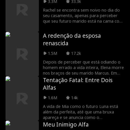
com ele por dinheiro, mal sabia ele que
3.3M
33.3k
ela é uma herdeira bilionária secreta!
Rachel se encontra sem noivo no dia do
Tristan reconquistará o coração de
seu casamento, apenas para perceber
Joyce? Ou ela se apaixonará por um
que seu futuro marido está na cama com
jovem e fofo William Pope?
sua própria prima! Recusando-se a se
tornar motivo de piada na cidade, Rachel
A redenção da esposa
decide continuar com o casamento, só há
renascida
uma coisinha que ela precisa fazer...
encontrar um novo noivo!
1.5M
17.2k
Depois de perceber que está odiando o
homem errado a vida inteira, Elena morre
nos braços de seu marido Marcus. Em
uma reviravolta do destino, Elena é
Tentação Fatal: Entre Dois
trazida de volta no tempo. Não é tarde
Alfas
demais, ela ainda tem tempo para mudar
tudo. Nesta vida, ela não odiará o marido
1.6M
14k
... ela o protegerá a todo custo.
A vida de Mia como o futuro Luna está
além da perfeita, até que uma bruxa
apareça e se anuncia como o
companheiro do alfa. Traído por toda a
Meu Inimigo Alfa
sua família, sem dinheiro, sem