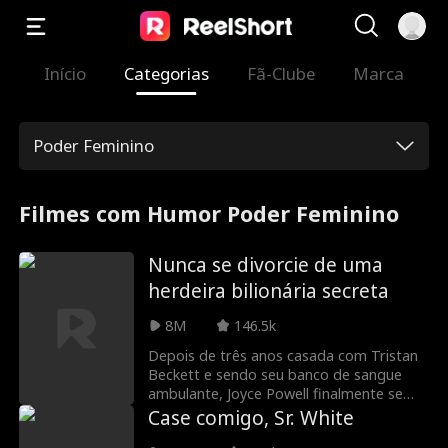
Início
Categorias
Fã-Clube
Marca
Poder Feminino
Filmes com Humor Poder Feminino
Nunca se divorcie de uma
herdeira bilionária secreta
8M
146.5k
Depois de três anos casada com Tristan
Beckett e sendo seu banco de sangue
ambulante, Joyce Powell finalmente se
divorcia dele! Tristan achava que Joyce
Case comigo, Sr. White
era uma garota vaidosa que só se casou