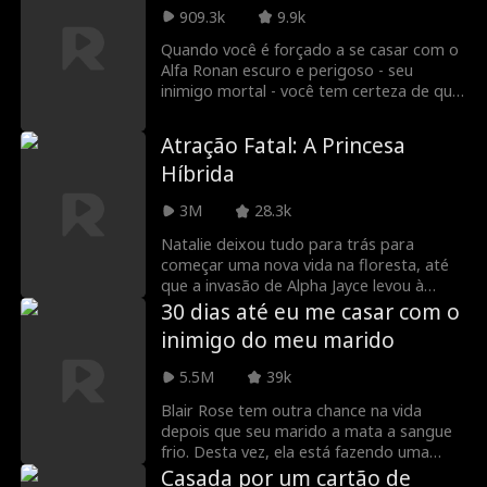
embalagem e grávida, Mia encontra
909.3k
9.9k
outro alfa que afirma ser seu único amor
Quando você é forçado a se casar com o
verdadeiro. Ela pode confiar nesse
Alfa Ronan escuro e perigoso - seu
estranho misterioso? Ou ela é um peão
inimigo mortal - você tem certeza de que
em um jogo perigoso?
se matará antes de chegar ao altar. Mas
quando um inimigo comum ameaça
Atração Fatal: A Princesa
destruir sua mochila, você aceitará que
Híbrida
está fadado um ao outro? Ou colher
conseqüências mortais?
3M
28.3k
Natalie deixou tudo para trás para
começar uma nova vida na floresta, até
que a invasão de Alpha Jayce levou à
morte de seus pais. Ao retornar, Natalie
30 dias até eu me casar com o
descobre que esse novo alfa não é quem
inimigo do meu marido
ele parecia, e tudo o que sabia sobre si
mesma tem sido mentira. Ela pode
5.5M
39k
confiar nesse estranho perigoso quando
não consegue confiar em si mesma?
Blair Rose tem outra chance na vida
depois que seu marido a mata a sangue
frio. Desta vez, ela está fazendo uma
lição a ele. A única coisa que ela perdeu
Casada por um cartão de