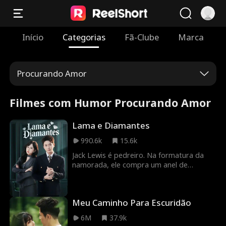
Início
Categorias
Fã-Clube
Marca
Procurando Amor
Filmes com Humor Procurando Amor
Lama e Diamantes
990.6k
15.6k
Jack Lewis é pedreiro. Na formatura da
namorada, ele compra um anel de
noivado, mas é trocado pelo seu melhor
amigo. Amara Green, presidente do Green
Group, presencia a cena. Tocada pela
Meu Caminho Para Escuridão
bondade de Jack, ela decide lhe propor
um casamento relâmpago.
6M
37.9k