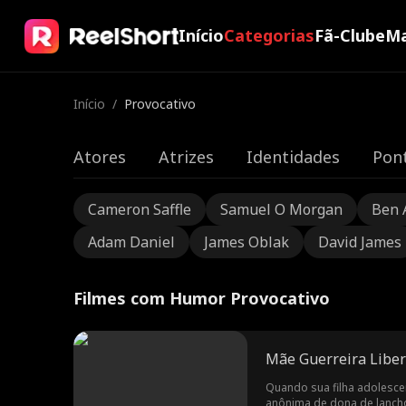
Início
Categorias
Fã-Clube
Ma
Início
/
Provocativo
Atores
Atrizes
Identidades
Pont
Cameron Saffle
Samuel O Morgan
Ben 
Adam Daniel
James Oblak
David James
Filmes com Humor Provocativo
Mãe Guerreira Libe
Quando sua filha adolescen
anônima de dona de lancho