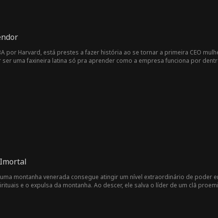
endor
 por Harvard, está prestes a fazer história ao se tornar a primeira CEO mul
r ser uma faxineira latina só pra aprender como a empresa funciona por dentro
 noivo acha que ela é uma imigrante ilegal e que está planejando um golpe p
 para pôr o seu primo branco no comando. E ainda: Ryder Marlow, seu arqui-i
Imortal
 uma montanha venerada consegue atingir um nível extraordinário de poder em
irituais e o expulsa da montanha. Ao descer, ele salva o líder de um clã pro
o saber disso. Agradecido, o clã o leva a uma seita renomada para que ele cont
ando inesperadamente na formação de um décimo lótus dourado, elevando-o a al
 várias facções poderosas, incluindo mulheres talentosas de várias seitas. 