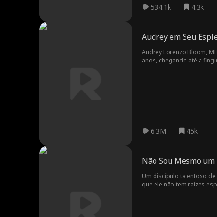
534.1k
4.3k
Audrey em Seu Espl
Audrey Lorenzo Bloom, MBA
anos, chegando até a fingi
Audrey descobre que o seu
estão conspirando um golpe
6.3M
45k
Não Sou Mesmo um 
Um discípulo talentoso de
que ele não tem raízes esp
força oculta, apesar de nã
raízes espirituais, result
propostas de casamento de