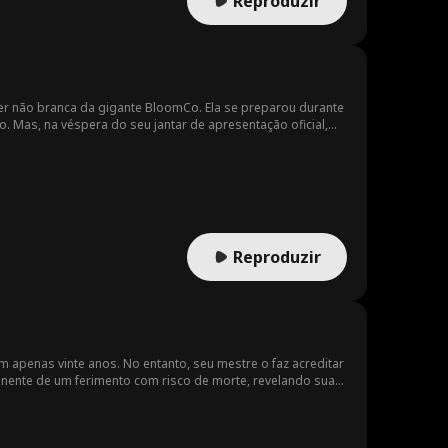
Reproduzir
her não branca da gigante BloomCo. Ela se preparou durante
. Mas, na véspera do seu jantar de apresentação oficial,
ara deportá-la. Como se não bastasse, os executivos sênior
nimigo de infância… talvez não seja tão inimigo assim.
Reproduzir
 apenas vinte anos. No entanto, seu mestre o faz acreditar
eminente de um ferimento com risco de morte, revelando sua
inue seu cultivo. Lá, uma pérola divina caótica testa suas
turas inigualáveis. Logo, ele se vê envolvido em
Em meio a esse caos, ele fica sabendo que o mestre de uma