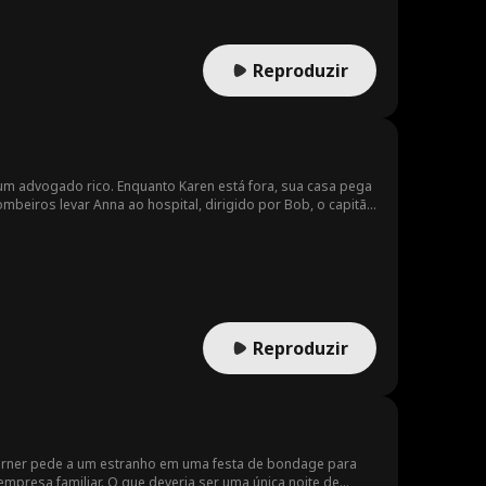
alquimistas, ele usa uma gota de água sem raízes para criar
a elite.
Reproduzir
um advogado rico. Enquanto Karen está fora, sua casa pega
tempo deles. Merry e Eve, a paramédica, além de gentis
beiros está tentando salvar sua própria filha.
Reproduzir
urner pede a um estranho em uma festa de bondage para
empresa familiar. O que deveria ser uma única noite de