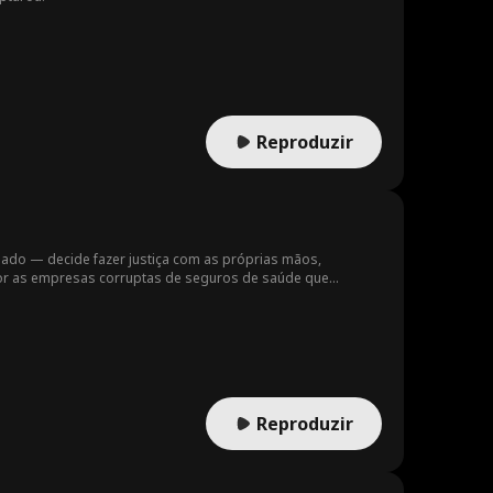
Reproduzir
ado — decide fazer justiça com as próprias mãos,
por as empresas corruptas de seguros de saúde que
cia, deixando pistas pelo caminho para transmitir sua
enciar.
Reproduzir