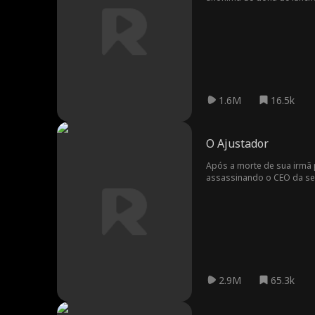
1.6M
16.5k
O Ajustador
Após a morte de sua irmã 
assassinando o CEO da seg
exploram injustamente os c
mensagem. Logo, ele se to
2.9M
65.3k