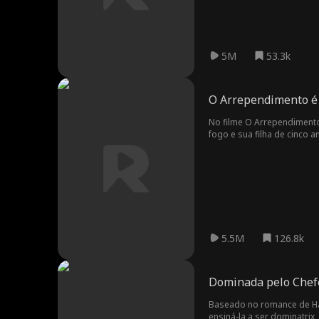
seita foi envenenado. Deter
uma pílula dourada lendári
5M
53.3k
O Arrependimento é 
No filme O Arrependimento
fogo e sua filha de cinco anos, Anna, cai para a morte. A boa samaritana Merry v
dos bombeiros. Eles precisam levar Anna p
voltando de trair o marid
transeuntes, tentam conven
5.5M
126.8k
Dominada pelo Chef
Baseado no romance de Ha
ensiná-la a ser dominatrix