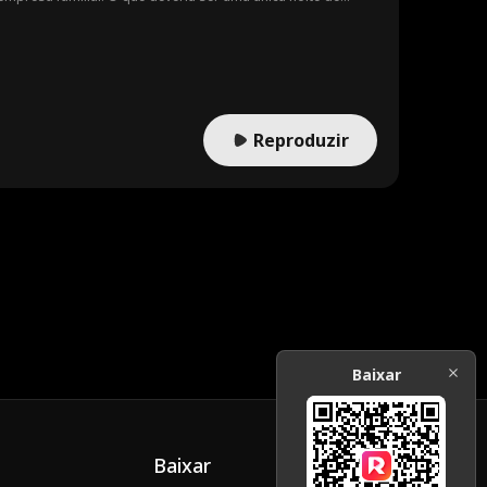
continuar ensinando-a. Devido a uma cláusula de
brisse, mas Dom concorda. Eles devem manter o
bém cresce o risco de serem descobertos. O sucesso de
cada vez mais ameaçadoras ligando-a à sua falecida mãe, a
ás das ameaças, Jayne não sabe quem culpar. Descobre-se
 Jayne, mas sua rápida ação faz com que Dom vá resgatá-la
e Jayne sem que ela saiba. O pai deixará de tentar impedir
Reproduzir
o filme de Jayne, o pai revela a verdade e Jayne entra em
 deixá-la. Jayne os perdoa, e eles podem ficar juntos
Baixar
Baixar