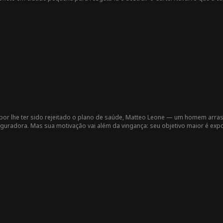
por lhe ter sido rejeitado o plano de saúde, Matteo Leone — um homem arras
uradora. Mas sua motivação vai além da vingança: seu objetivo maior é ex
lientes mais vulneráveis. Matteo mantém-se sempre um passo à frente da polí
rna um herói para aqueles que os CEOs sem escrúpulos acreditavam poder sil