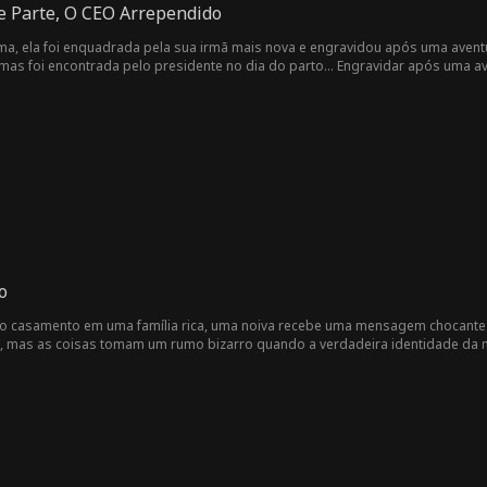
e Parte, O CEO Arrependido
a, ela foi enquadrada pela sua irmã mais nova e engravidou após uma aventu
as foi encontrada pelo presidente no dia do parto... Engravidar após uma a
o
o casamento em uma família rica, uma noiva recebe uma mensagem chocante:
, mas as coisas tomam um rumo bizarro quando a verdadeira identidade da mul