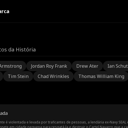
rca
os da História
Armstrong
Jordan Roy Frank
Drew Ater
Ian Schu
Tim Stein
Chad Wrinkles
Thomas William King
rada
te é violentada e levada por traficantes de pessoas, a lendária ex-Navy SEAL
nete em cidade pequena para resgatá-la e destruir o Cartel Navarro que a ca