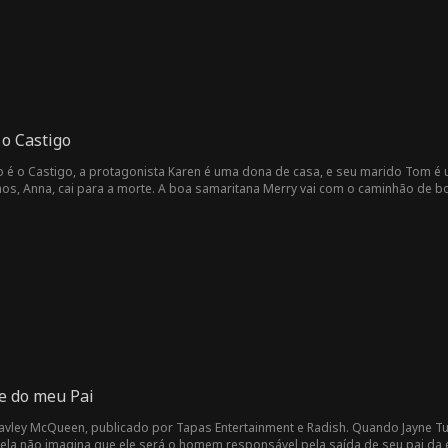
minado a ajudar, ele decide refinar um elixir celestial. Juntando-se a outros 
a, mostrando suas habilidades extraordinárias e solidificando seu lugar entre 
o Castigo
 é o Castigo, a protagonista Karen é uma dona de casa, e seu marido Tom é 
ai com o caminhão de bombeiros levar Anna ao hospital, dirigido por Bob, o capitão
ara a emergência para cirurgia o mais rápido possível. O caminhão de bombeiros bate no carro de Karen, que está
o. Ela exige que implorem por perdão e paguem pelos danos, desperdiçando o 
cê-la a sair do caminho. Karen não cede, sem perceber que o caminhão de bom
e do meu Pai
vley McQueen, publicado por Tapas Entertainment e Radish. Quando Jayne T
, ela não imagina que ele será o homem responsável pela saída de seu pai da 