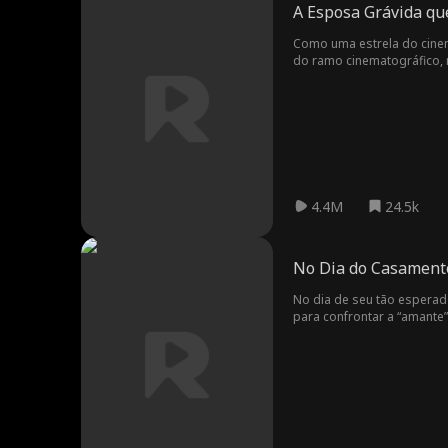
A Esposa Grávida qu
Como uma estrela do cinem
do ramo cinematográfico, m
estrela do cinema!
4.4M
24.5k
No Dia do Casament
No dia de seu tão esperad
para confrontar a “amante”