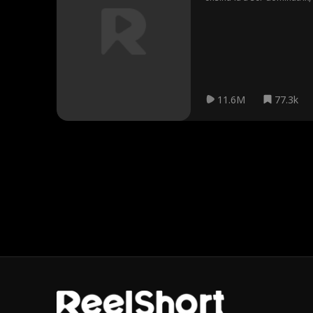
aprendizado sobre domina
moralidade em seu contra
relacionamento estritamen
Jayne no set de filmagem 
famosa atriz Ingrid Hart,
que é o eletricista do se
– o que revela o relaciona
a carreira cinematográfica 
11.6M
77.3k
contato com o homem por q
abertamente.