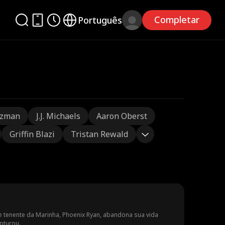
Completar
Português
tzman
J.J. Michaels
Aaron Oberst
Griffin Blazi
Tristan Rewald
 e tenente da Marinha, Phoenix Ryan, abandona sua vida
pturou.