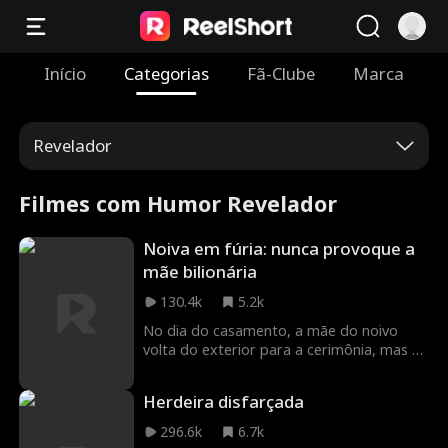
Início
Categorias
Fã-Clube
Marca
Revelador
Filmes com Humor Revelador
Noiva em fúria: nunca provoque a
mãe bilionária
130.4k
5.2k
No dia do casamento, a mãe do noivo
volta do exterior para a cerimônia, mas a
noiva a confunde com uma amante. A
noiva, sua família e as madrinhas
Herdeira disfarçada
humilham a mulher. Quando o noivo chega,
a verdade vem à tona: a 'amante' é a mãe
296.6k
6.7k
dele. Para convencer o filho a cancelar a