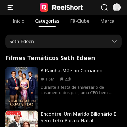
Início
Categorias
Fã-Clube
Marca
Seth Edeen
Filmes Temáticos Seth Edeen
A Rainha-Mãe no Comando
1.6M
22k
Durante a festa de aniversário de
casamento dos pais, uma CEO bem-
sucedida é tratada como uma qualquer,
acusada de oferecer um diamante falso e
proibida de se sentar à mesa com a
Encontrei Um Marido Bilionário E
Popular
família!
Sem-Teto Para o Natal