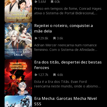
5.6M
60k
volta por cima. Transformando
bugigangas em tesouros e enganando a
Preso em tempos de fome, Conrad Hayes
elite corrupta, ele constrói um império
ativa o Sistema de Portal Bidirecional,
onde nada deveria existir.
uma ponte entre eras movida pela
felicidade conjugal. Sua primeira esposa, a
Rejeitei o roteiro, conquistei a
frágil Joyce Bennett, custou apenas um
mãe dela
pão a vapor. Ele logo resgata a irmã dela,
Sherry, e acolhe a jovem Renee. Ao
129.8k
3.6k
negociar através do tempo, Conrad
acumula fortuna e poder, mas o perigo o
Adrian Mercer reencarna num romance
persegue.
feminino. Com o Sistema de Afinidade
Divino, ele desafia o destino para ser um
vilão tranquilo nesta comédia.
Era dos titãs, despertei dez bestas
ferozes
127.7k
4.6k
Esta é a Era dos Titãs. Evan Ford
reencarna neste mundo, onde o abismo
se abriu e liberou uma horda de
monstros, deixando a humanidade em
Era Mecha: Garotas Mecha Nível
ruínas. Para se defender, os humanos
SSS
despertam Titãs. Porém, durante o seu