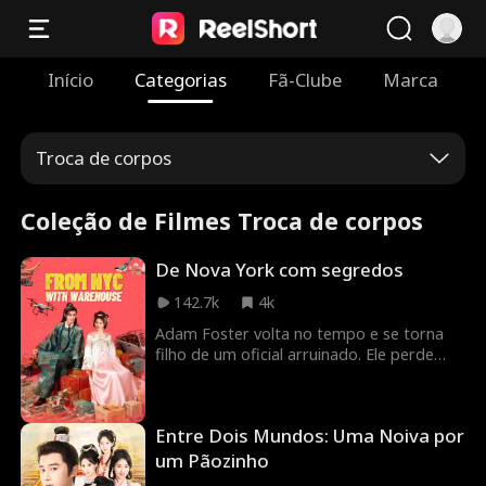
Início
Categorias
Fã-Clube
Marca
Troca de corpos
Coleção de Filmes Troca de corpos
De Nova York com segredos
142.7k
4k
Adam Foster volta no tempo e se torna
filho de um oficial arruinado. Ele perde
família, título e esperança da noite para o
dia. Mas o destino lhe dá uma chance: uma
falha cósmica o conecta a um imenso
Entre Dois Mundos: Uma Noiva por
armazém em Yobor da sua própria época.
Com recursos modernos, conhecimento e
um Pãozinho
pura audácia, Adam inicia sua improvável