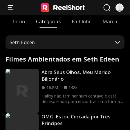
Início
Categorias
Fã-Clube
Marca
Seth Edeen
Filmes Ambientados em Seth Edeen
Abra Seus Olhos, Meu Marido
Bilionário
16.8M
148k
Hailey não tem nenhum centavo e está
desesperada para encontrar uma forma
de pagar as caras despesas médicas de
sua mãe. Sua família concorda em ajudá-
OMG! Estou Cercada por Três
la, mas com uma condição: ela precisa se
Príncipes
casar com o bilionário Samuel Trent, que
está em coma após um grave acidente de