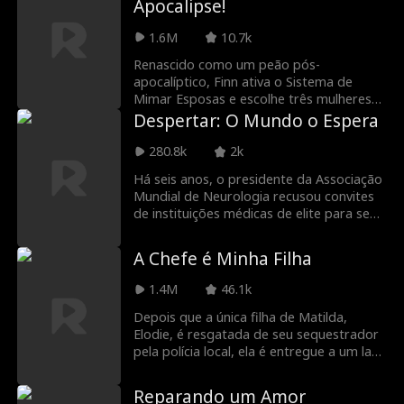
Apocalipse!
suportar inúmeras provações
sobrenaturais, ela se torna a última
1.6M
10.7k
mestre onmyoji...
Renascido como um peão pós-
apocalíptico, Finn ativa o Sistema de
Mimar Esposas e escolhe três mulheres
rejeitadas por todos: uma Rank S
Despertar: O Mundo o Espera
paralisada, uma mutante e um clone à
beira da morte. A zombaria vira choque
280.8k
2k
quando o soro de Finn desperta os
Há seis anos, o presidente da Associação
poderes delas de telecinese, superforça e
Mundial de Neurologia recusou convites
teletransporte instantâneo. Juntos, eles
de instituições médicas de elite para se
esmagam os inimigos, mas os mísseis e a
dedicar a uma única missão, garantir a
caçada implacável do Coronel Zeller
recuperação de uma pessoa
ameaçam aniquilá-los. A sobrevivência
A Chefe é Minha Filha
extraordinária. Durante esse período,
acaba de virar guerra.
essa figura permaneceu em um quarto
1.4M
46.1k
de luxo, com sua condição envolta em
mistério. Não se tratava de um paciente
Depois que a única filha de Matilda,
comum – seis anos atrás, essa pessoa
Elodie, é resgatada de seu sequestrador
havia mudado o curso da história. Agora,
pela polícia local, ela é entregue a um lar
com o despertar iminente, o mundo está
adotivo e nunca mais é vista. Matilda e
prestes a testemunhar o retorno de uma
seu filho, Carson, nunca pararam de
Reparando um Amor
lenda, cujas ações prometem
procurar por ela, gastando até o último