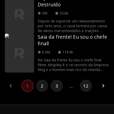
Destruído
transformar a realidade e trazer
centavo em cartazes e investigações até
mudanças sísmicas.
morrerem de fome. Então, após vinte
3M
23.6k
longos anos de tentativas desesperadas
de recuperar Elodie, ela retorna. Só que
Depois de suportar um relacionamento
agora ela é a senhorita Atkins, uma CEO
por sete anos, o casal termina por causa
bilionária, e sua empresa está destruindo
de vários mal-entendidos e traições.
o mesmo lar em que ela cresceu - e a
Posteriormente, Richard perde Luana
Saia da frente! Eu sou o chefe
única pista restante que poderia reunir a
completamente para um amor perdido,
final!
família novamente.
levando a uma profunda realização.
Determinado a fazer as pazes, Richard
6.5M
119.9k
tenta reconquistá-la de várias formas.
No Saia da frente Eu sou o chefe final
filme: Kingsley é o rei secreto da Empresa
King e o homem mais rico do mundo,
mas quando volta da guerra, a sua
namorada de infância o abandona sem
dó nem piedade, achando que ele não
1
2
3
...
12
passa de um palhaço. O que vai fazer o
rei de todos os homens para que ela se
arrependa?