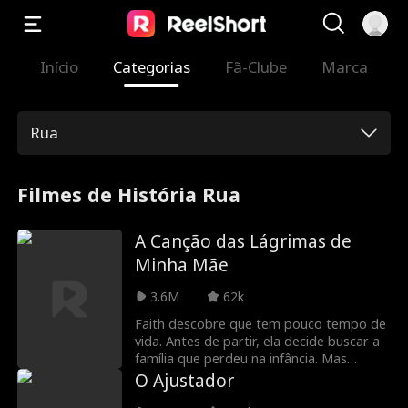
Início
Categorias
Fã-Clube
Marca
Rua
Filmes de História Rua
A Canção das Lágrimas de
Minha Mãe
3.6M
62k
Faith descobre que tem pouco tempo de
vida. Antes de partir, ela decide buscar a
família que perdeu na infância. Mas
quando finalmente os encontra, percebe
O Ajustador
que seus parentes são as pessoas que