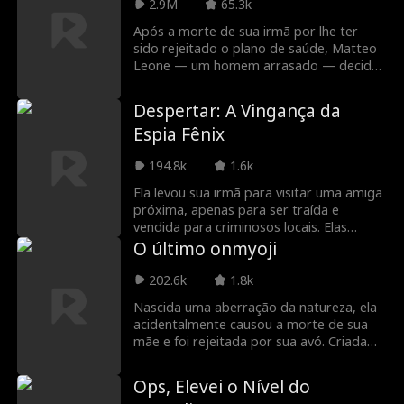
ela mais despreza.
2.9M
65.3k
Após a morte de sua irmã por lhe ter
sido rejeitado o plano de saúde, Matteo
Leone — um homem arrasado — decide
fazer justiça com as próprias mãos,
assassinando o CEO da seguradora. Mas
Despertar: A Vingança da
sua motivação vai além da vingança: seu
Espia Fênix
objetivo maior é expor as empresas
corruptas de seguros de saúde que
194.8k
1.6k
exploram injustamente os clientes mais
vulneráveis. Matteo mantém-se sempre
Ela levou sua irmã para visitar uma amiga
um passo à frente da polícia, deixando
próxima, apenas para ser traída e
pistas pelo caminho para transmitir sua
vendida para criminosos locais. Elas
mensagem. Logo, ele se torna um herói
foram brutalmente abusadas e seus pais
O último onmyoji
para aqueles que os CEOs sem
foram mortos tentando resgatá-las. Isso
escrúpulos acreditavam poder silenciar.
plantou a semente da vingança nela. Ao
202.6k
1.8k
encontrar uma ex-Fênix que via suas
Nascida uma aberração da natureza, ela
próprias lutas nela, ela se tornou uma
acidentalmente causou a morte de sua
discípula. Ela então se ergueu como a
mãe e foi rejeitada por sua avó. Criada
nova guerreira feminina do submundo
por um virtuoso mestre onmyoji, seus
sombrio, desmantelando o sindicato
poderes inatos para exorcizar o mal
criminoso e resgatando sua irmã.
Ops, Elevei o Nível do
atraem forças das trevas. Depois de