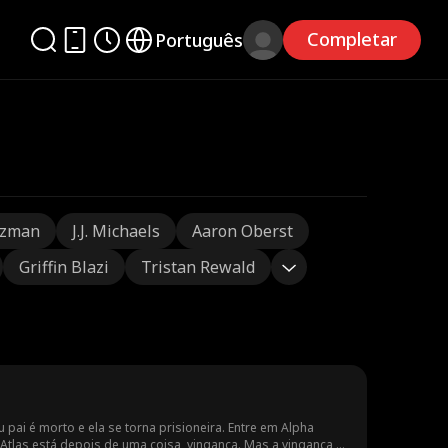
Completar
Português
tzman
J.J. Michaels
Aaron Oberst
Griffin Blazi
Tristan Rewald
u pai é morto e ela se torna prisioneira. Entre em Alpha
Atlas está depois de uma coisa, vingança. Mas a vingança é