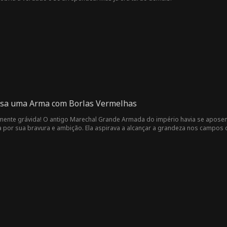
osa uma Arma com Borlas Vermelhas
mente grávida! O antigo Marechal Grande Armada do império havia se aposen
por sua bravura e ambição. Ela aspirava a alcançar a grandeza nos campos de
m uma armadura prateada, grávida e de mãos dadas com outro homem. Ela
io, declarando: ""Meu marido deve ser uma figura heroica que se mantém firme, e não 
m poder com quem havia se casado era, na verdade, a divindade guardiã do
ma lendária, ela finalmente descobre a verdadeira identidade do homem qu