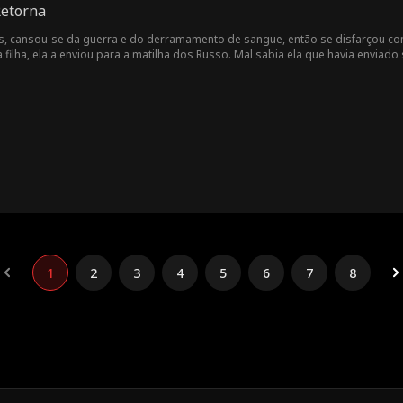
Retorna
os, cansou-se da guerra e do derramamento de sangue, então se disfarçou com
a filha, ela a enviou para a matilha dos Russo. Mal sabia ela que havia enviado
ada, espancada e quase estuprada, simplesmente porque não tinha fama nem p
les que a maltrataram pagassem por isso. Enquanto isso, ela descobriu que a
te, Jessica os derrotou e restaurou a paz no mundo dos lobos mais uma vez.
1
2
3
4
5
6
7
8