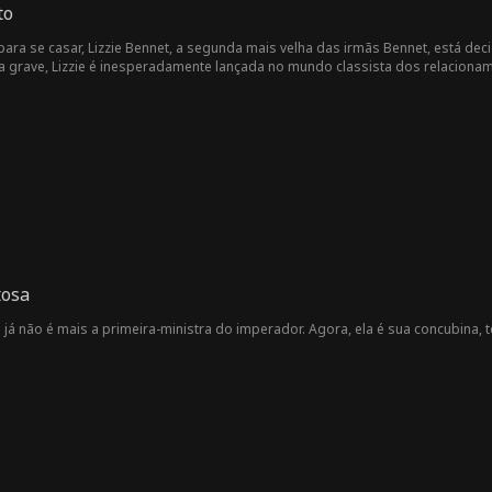
to
ra se casar, Lizzie Bennet, a segunda mais velha das irmãs Bennet, está decidi
rave, Lizzie é inesperadamente lançada no mundo classista dos relacionamento
com o enigmático e misterioso milionário Sr. Darcy, Lizzie se vê obrigada a e
er uma paixão imprudente.
tosa
 já não é mais a primeira-ministra do imperador. Agora, ela é sua concubina, 