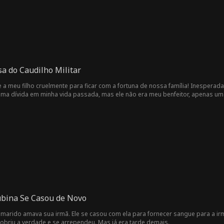
a do Caudilho Militar
a meu filho cruelmente para ficar com a fortuna de nossa família! Inespera
uma dívida em minha vida passada, mas ele não era meu benfeitor, apenas u
e eu me escondesse e buscasse vingança. Cercada pelo perigo, fui atacada no
ubina Se Casou de Novo
marido amava sua irmã. Ele se casou com ela para fornecer sangue para a i
scobriu a verdade e se arrependeu. Mas já era tarde demais.