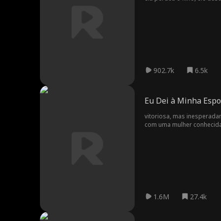
902.7k
6.5k
Eu Dei à Minha Esp
vitoriosa, mas inesperada
com uma mulher conhecida 
lendária lança forjada de ferro frio de mil anos. Três anos depois, ela retorna vestida co
apresenta uma carta de divórc
o homem aparentemente se
marechal e empunha sua ar
1.6M
27.4k