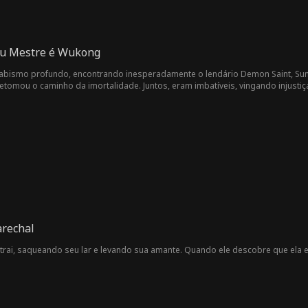
eu Mestre é Wukong
um abismo profundo, encontrando inesperadamente o lendário Demon Saint, Su
 retomou o caminho da imortalidade. Juntos, eram imbatíveis, vingando injusti
arechal
a trai, saqueando seu lar e levando sua amante. Quando ele descobre que ela