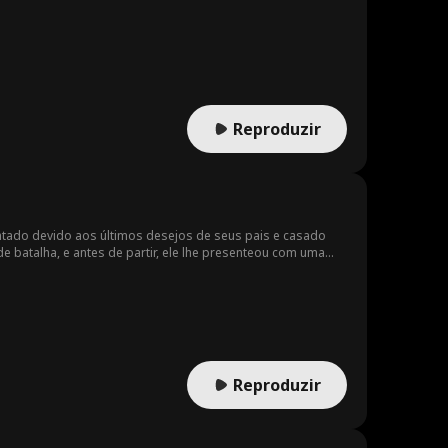
Reproduzir
tado devido aos últimos desejos de seus pais e casado
 batalha, e antes de partir, ele lhe presenteou com uma
um erudito fraco sem força."" Mal sabia ela que
 império. Quando ele veste novamente sua armadura de
e um dia desprezou.
Reproduzir