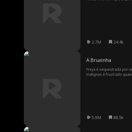
dolorosa quando você se ap
2.7M
24.4k
A Bruxinha
Freya é sequestrada por 
malignas é frustrado quan
antes e aprender o verdade
5.9M
88.5k