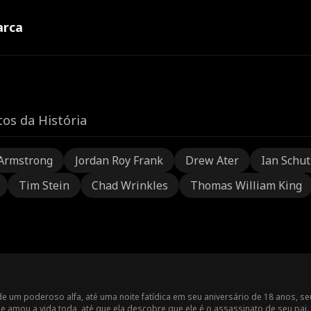
rca
os da História
Armstrong
Jordan Roy Frank
Drew Ater
Ian Schu
Tim Stein
Chad Wrinkles
Thomas William King
a de um poderoso alfa, até uma noite fatídica em seu aniversário de 18 anos, se
amou a vida toda, até que ela descobre que ele é o assassinato de seu pai. 