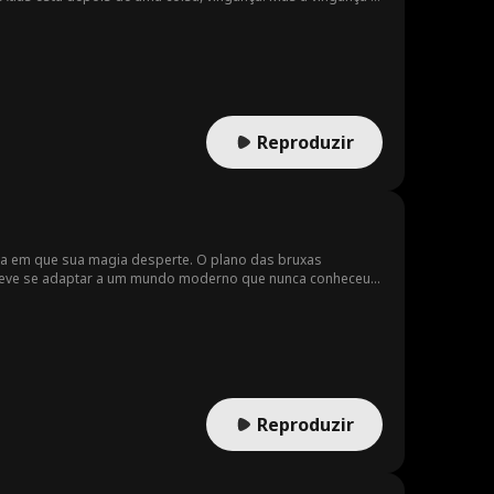
ança, lembre -se de cavar dois túmulos.
Reproduzir
a em que sua magia desperte. O plano das bruxas
a deve se adaptar a um mundo moderno que nunca conheceu
Reproduzir