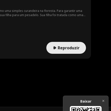
o uma simples curandeira na floresta. Para garantir uma
 sua filha para um pesadelo. Sua filha foi tratada como uma
oder. Percebendo seu erro, Jessica resolveu salvar sua
 matilha Russo havia traído seu país e colaborado com Lord
Reproduzir
Baixar