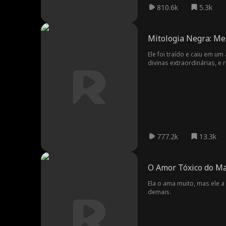
810.6k
5.3k
Mitologia Negra: M
Ele foi traído e caiu em 
divinas extraordinárias, e
777.2k
13.3k
O Amor Tóxico do M
Ela o ama muito, mas ele 
demais.