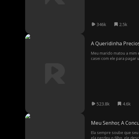
346k
2.5k
A Queridinha Precios
Meu marido matou a mim e 
casei com ele para pagar 
nesta vida, permitindo qu
523.8k
4.6k
Meu Senhor, A Conc
Ela sempre soube que seu 
ela perdeu o filho, ele de