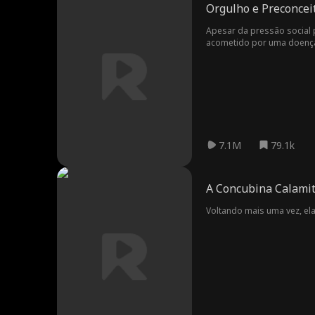
Orgulho e Preconcei
Apesar da pressão social pa
acometido por uma doença g
Após um encontro fatídico 
família ou se permitir viv
7.1M
79.1k
A Concubina Calami
Voltando mais uma vez, ela