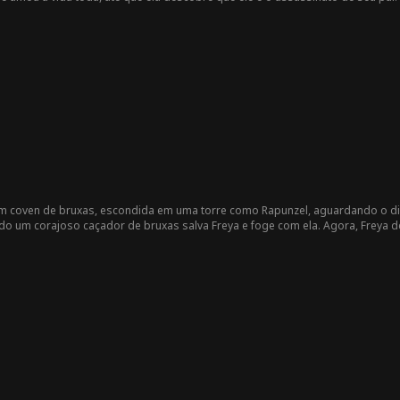
aixona pela filha do seu inimigo. Como diz o ditado ... antes de buscar ving
um coven de bruxas, escondida em uma torre como Rapunzel, aguardando o di
do um corajoso caçador de bruxas salva Freya e foge com ela. Agora, Frey
iro significado do amor e do sacrifício.