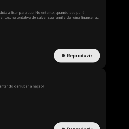
da a ficar para titia. No entanto, quando seu pai é
s, na tentativa de salvar sua família da ruína financeira.
scolher entre ir contra os seus sentimentos pelo bem de sua
Reproduzir
tentando derrubar a nação!