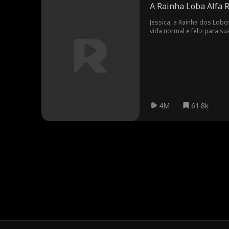
A Rainha Loba Alfa 
Jessica, a Rainha dos Lob
vida normal e feliz para su
escrava - humilhada, abus
filha e fazer com que aque
Kilian Darkmoom. Finalmen
4M
61.8k