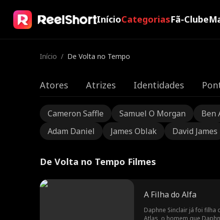
Início
Categorias
Fã-Clube
Ma
Início
/
De Volta no Tempo
Atores
Atrizes
Identidades
Pont
Cameron Saffle
Samuel O Morgan
Ben 
Adam Daniel
James Oblak
David James
De Volta no Tempo Filmes
A Filha do Alfa
Daphne Sinclair já foi filh
Atlas, o homem que Daphne 