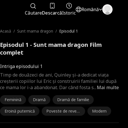
Română
Căutare
Descarcă
Istoric
Acasă
/
Sunt mama dragon
/
Episodul 1
Episodul 1 - Sunt mama dragon Film
complet
Intriga episodului 1
Timp de douăzeci de ani, Quinley și-a dedicat viața
creșterii copiilor lui Eric și construirii familiei lui după
ce mama lor i-a abandonat. Dar când fosta s
...
Mai multe
Feminină
Dramă
Dramă de familie
Eroină puternică
Poveste de reveni
Modern
re