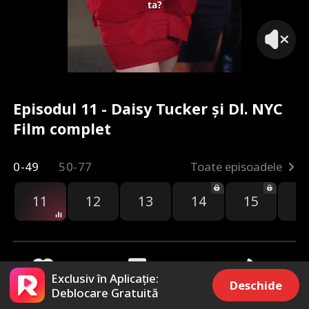
ta?
Episodul 11 - Daisy Tucker și Dl. NYC
Film complet
0-49
50-77
Toate episoadele
11
12
13
14
15
1
Exclusiv în Aplicație:
Deschide
Deblocare Gratuită
1.8k
6.1k
Distribuie