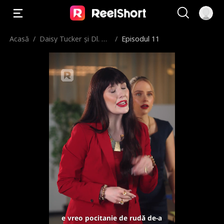
Acasă
/
Daisy Tucker și Dl. NY
/
Episodul 11
C
e vreo pocitanie de rudă de-a