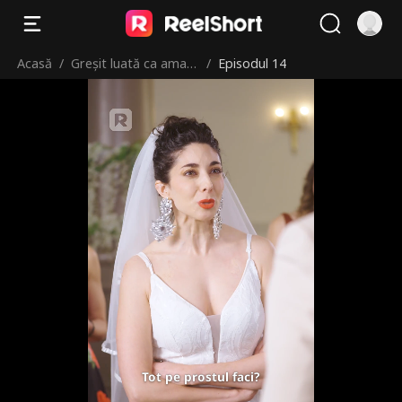
Acasă
/
Greșit luată ca amant
/
Episodul 14
ă
Tot pe prostul faci?