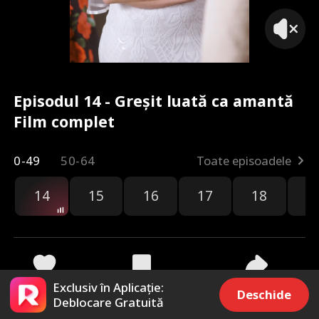
Episodul 14 - Greșit luată ca amantă
Film complet
0-49
50-64
Toate episoadele
14
15
16
17
18
1
Exclusiv în Aplicație:
459
8.6k
Distribuie
Deschide
Deblocare Gratuită