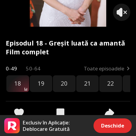
Episodul 18 - Greșit luată ca amantă
Film complet
0-49
50-64
Toate episoadele
18
19
20
21
22
2
Exclusiv în Aplicație:
519
8.5k
Distribuie
Deschide
Deblocare Gratuită