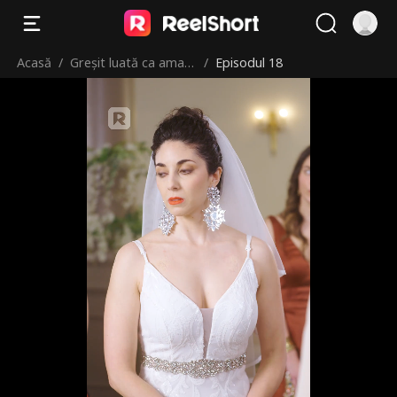
Acasă
/
Greșit luată ca amant
/
Episodul 18
ă