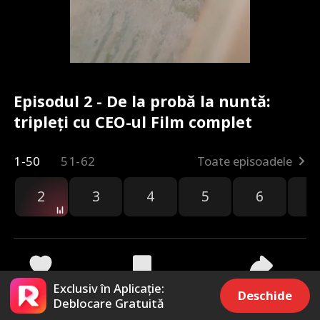
Episodul 2 - De la probă la nuntă:
tripleți cu CEO-ul Film complet
1-50
51-62
Toate episoadele
2
3
4
5
6
7
Exclusiv în Aplicație:
9.7k
74.4k
Distribuie
Deschide
Deblocare Gratuită