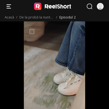
Acasă
/
De la probă la nuntă:
/
Episodul 2
tripleți cu CEO-ul