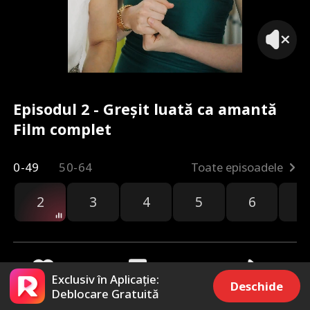
Episodul 2 - Greșit luată ca amantă
Film complet
0-49
50-64
Toate episoadele
2
3
4
5
6
7
Exclusiv în Aplicație:
Deschide
Deblocare Gratuită
761
8.5k
Distribuie