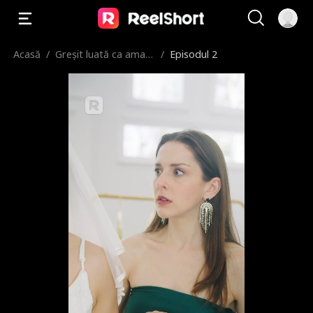
Acasă
/
Greșit luată ca amant
/
Episodul 2
ă