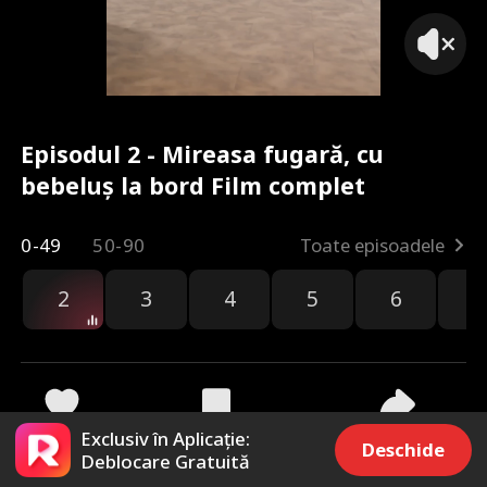
Episodul 2 - Mireasa fugară, cu
bebeluș la bord Film complet
0-49
50-90
Toate episoadele
2
3
4
5
6
7
Exclusiv în Aplicație:
1.4k
32.6k
Distribuie
Deschide
Deblocare Gratuită