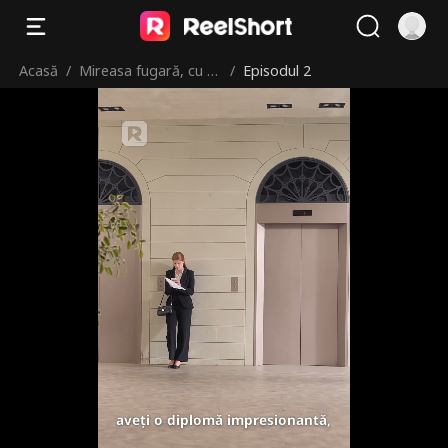
Acasă
/
Mireasa fugară, cu b
/
Episodul 2
ebeluș la bord
aveți o diplomă impresionantă,