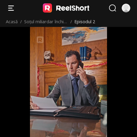
Acasă
/
Soțul miliardar închiri
/
Episodul 2
at pentru Crăciun