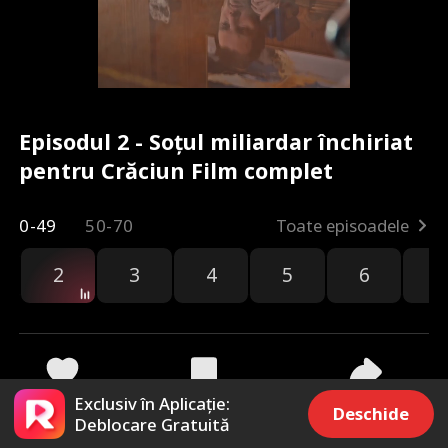
Episodul 2 - Soțul miliardar închiriat
pentru Crăciun Film complet
0-49
50-70
Toate episoadele
2
3
4
5
6
7
Exclusiv în Aplicație:
50.7k
61k
Distribuie
Deschide
Deblocare Gratuită