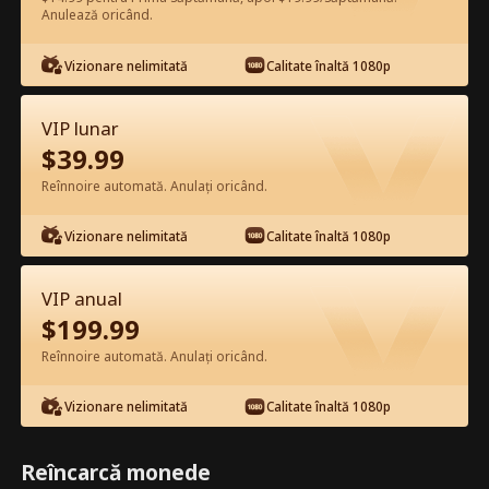
Anulează oricând.
Vizionează gratuit în Aplicație
Vizionare nelimitată
Calitate înaltă 1080p
VIP lunar
$
39.99
Reînnoire automată. Anulați oricând.
Vizionare nelimitată
Calitate înaltă 1080p
Episodul 21 - Valentinea doamnei șef
VIP anual
în orașul mic Film complet
$
199.99
Reînnoire automată. Anulați oricând.
0-49
50-61
Toate episoadele
Vizionare nelimitată
Calitate înaltă 1080p
21
22
23
24
25
2
Reîncarcă monede