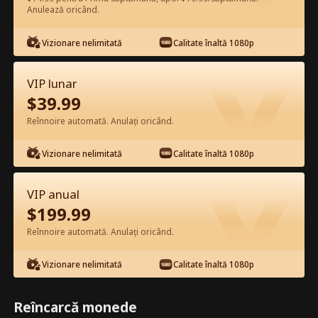
Anulează oricând.
Vizionează gratuit în Aplicație
Vizionare nelimitată
Calitate înaltă 1080p
VIP lunar
$
39.99
Reînnoire automată. Anulați oricând.
Vizionare nelimitată
Calitate înaltă 1080p
Episodul 25 - Valentinea doamnei șef
VIP anual
în orașul mic Film complet
$
199.99
Reînnoire automată. Anulați oricând.
0-49
50-61
Toate episoadele
Vizionare nelimitată
Calitate înaltă 1080p
25
26
27
28
29
3
Reîncarcă monede