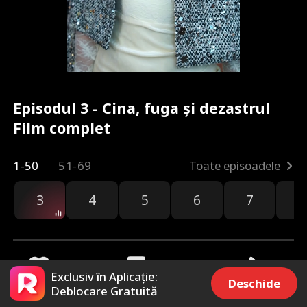
Episodul 3 - Cina, fuga și dezastrul
Film complet
1-50
51-69
Toate episoadele
3
4
5
6
7
8
Exclusiv în Aplicație:
Deschide
Deblocare Gratuită
1.4k
72.7k
Distribuie