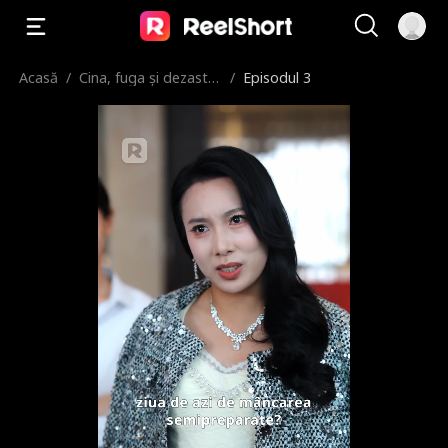
Acasă
/
Cina, fuga și dezastru
/
Episodul 3
l