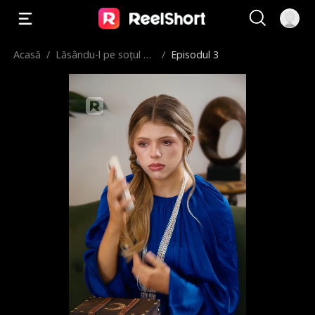
Acasă
/
Lăsându-l pe soțul m
/
Episodul 3
eu Alpha într-o regre
tare înghețată