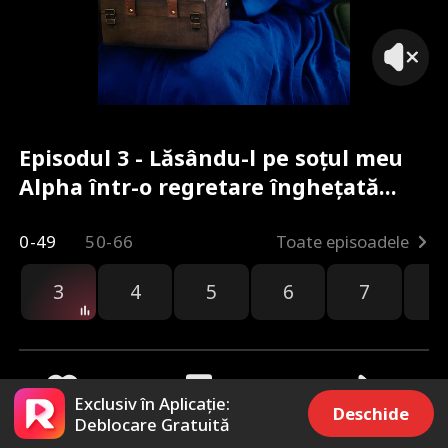
Episodul 3 - Lăsându-l pe soțul meu
Alpha într-o regretare înghețată
Film complet
0-49
50-66
Toate episoadele
3
4
5
6
7
8
Exclusiv în Aplicație:
Deschide
Deblocare Gratuită
1.1k
8.9k
Distribuie