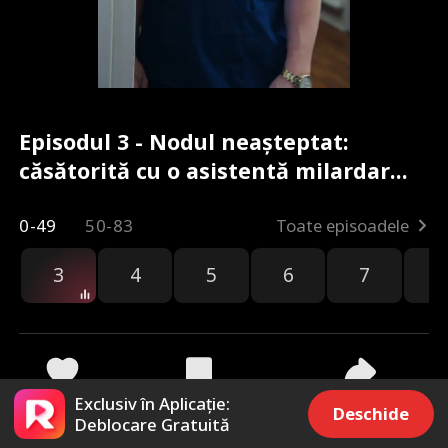
Episodul 3 - Nodul neașteptat:
căsătorită cu o asistentă milardar
Film complet
0-49
50-83
Toate episoadele
3
4
5
6
7
8
Exclusiv în Aplicație:
656
6.6k
Distribuie
Deschide
Deblocare Gratuită