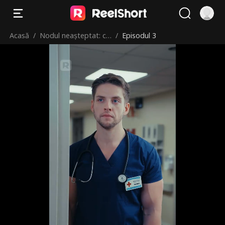
Acasă
/
Nodul neașteptat: că
/
Episodul 3
sătorită cu o asistent
ă milardar