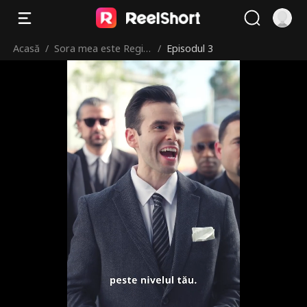
Acasă
/
Sora mea este Regin
/
Episodul 3
a Războinică