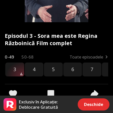
Episodul 3 - Sora mea este Regina
Războinică Film complet
0-49
50-68
Toate episoadele
3
4
5
6
7
8
Exclusiv în Aplicație:
165k
245.7k
Distribuie
Deschide
Deblocare Gratuită