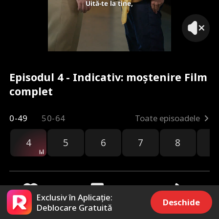
Uită-te la tine,
Episodul 4 - Indicativ: moștenire Film
complet
0-49
50-64
Toate episoadele
4
5
6
7
8
9
Exclusiv în Aplicație:
Deschide
Deblocare Gratuită
325
7.5k
Distribuie