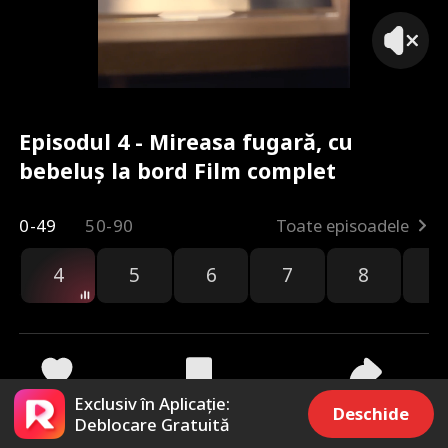
Episodul 4 - Mireasa fugară, cu
bebeluș la bord Film complet
0-49
50-90
Toate episoadele
4
5
6
7
8
9
Exclusiv în Aplicație:
907
32.6k
Distribuie
Deschide
Deblocare Gratuită