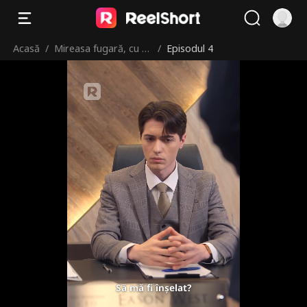
Acasă
/
Mireasa fugară, cu b
/
Episodul 4
ebeluș la bord
Să mă fi înșelat?