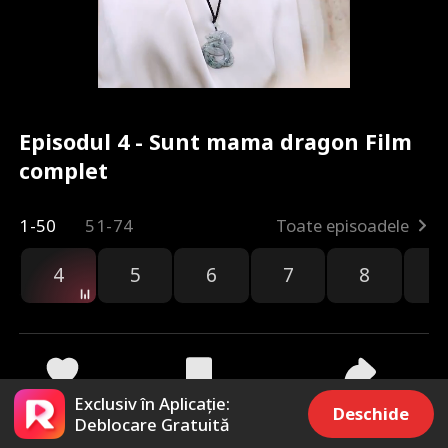
Episodul 4 - Sunt mama dragon Film
complet
1-50
51-74
Toate episoadele
4
5
6
7
8
9
Exclusiv în Aplicație:
606
4.9k
Distribuie
Deschide
Deblocare Gratuită