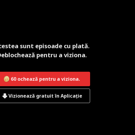
cestea sunt episoade cu plată.
eblochează pentru a viziona.
60
ochează pentru a viziona.
Vizionează gratuit în Aplicație