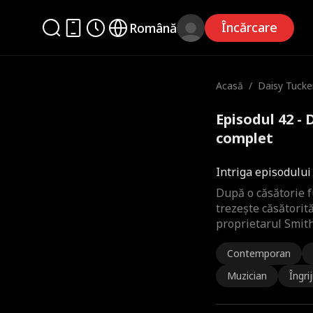
Încărcare
Română
Acasă
/
Daisy Tucker
Episodul 42 - 
complet
Intriga episodului
După o căsătorie fu
trezește căsătorit
proprietarul Smith
Contemporan
Muzician
Îngrij