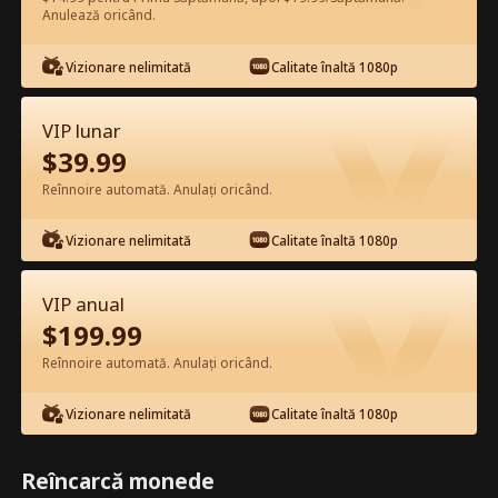
Anulează oricând.
Vizionează gratuit în Aplicație
Vizionare nelimitată
Calitate înaltă 1080p
VIP lunar
$
39.99
Reînnoire automată. Anulați oricând.
Vizionare nelimitată
Calitate înaltă 1080p
Episodul 45 - Daisy Tucker și Dl. NYC
Film complet
VIP anual
$
199.99
0-49
50-77
Toate episoadele
Reînnoire automată. Anulați oricând.
44
45
46
47
48
49
Vizionare nelimitată
Calitate înaltă 1080p
Reîncarcă monede