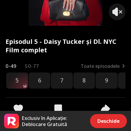
Episodul 5 - Daisy Tucker și Dl. NYC
Film complet
0-49
50-77
Toate episoadele
5
6
7
8
9
1
Exclusiv în Aplicație:
2.2k
6.1k
Distribuie
Deschide
Deblocare Gratuită