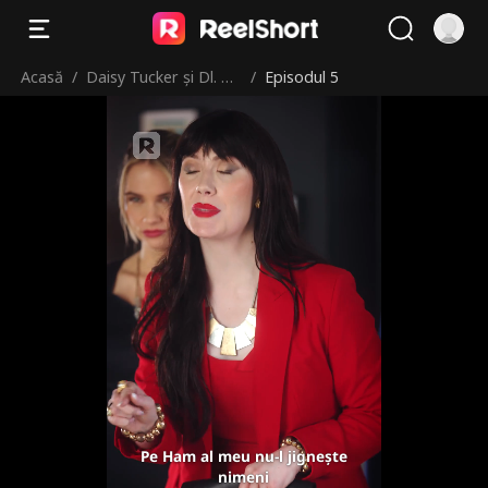
Acasă
/
Daisy Tucker și Dl. NY
/
Episodul 5
C
Pe Ham al meu nu-l jignește
nimeni