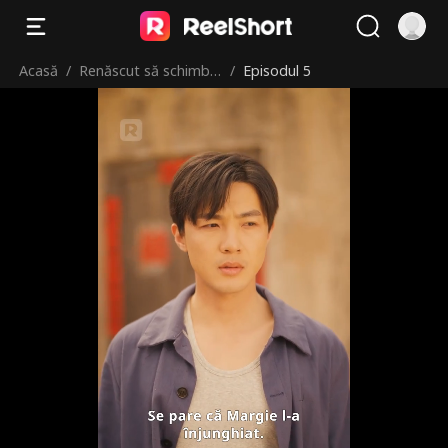
Acasă
/
Renăscut să schimb
/
Episodul 5
destine