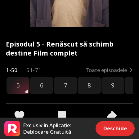
Episodul 5 - Renăscut să schimb
destine Film complet
1-50
51-71
Toate episoadele
5
6
7
8
9
1
Exclusiv în Aplicație:
478
2.3k
Distribuie
Deschide
Deblocare Gratuită