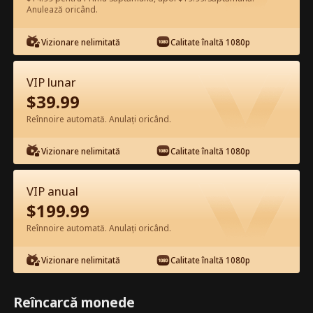
Anulează oricând.
Vizionează gratuit în Aplicație
Vizionare nelimitată
Calitate înaltă 1080p
VIP lunar
$
39.99
Reînnoire automată. Anulați oricând.
Vizionare nelimitată
Calitate înaltă 1080p
Episodul 52 - Nodul neașteptat:
căsătorită cu o asistentă milardar
VIP anual
Film complet
$
199.99
0-49
50-83
Toate episoadele
Reînnoire automată. Anulați oricând.
52
53
54
55
56
5
Vizionare nelimitată
Calitate înaltă 1080p
Reîncarcă monede