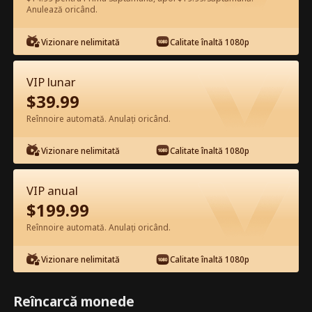
Anulează oricând.
Vizionează gratuit în Aplicație
Vizionare nelimitată
Calitate înaltă 1080p
VIP lunar
$
39.99
Reînnoire automată. Anulați oricând.
Vizionare nelimitată
Calitate înaltă 1080p
Episodul 54 - Valentinea doamnei șef
în orașul mic Film complet
VIP anual
$
199.99
0-49
50-61
Toate episoadele
Reînnoire automată. Anulați oricând.
54
55
56
57
58
5
Vizionare nelimitată
Calitate înaltă 1080p
Reîncarcă monede