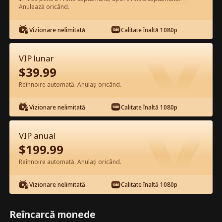
Anulează oricând.
Vizionează gratuit în Aplicație
Vizionare nelimitată
Calitate înaltă 1080p
VIP lunar
$
39.99
Reînnoire automată. Anulați oricând.
Vizionare nelimitată
Calitate înaltă 1080p
Episodul 57 - Nodul neașteptat:
căsătorită cu o asistentă milardar
VIP anual
Film complet
$
199.99
0-49
50-83
Toate episoadele
Reînnoire automată. Anulați oricând.
57
58
59
60
61
6
Vizionare nelimitată
Calitate înaltă 1080p
Reîncarcă monede