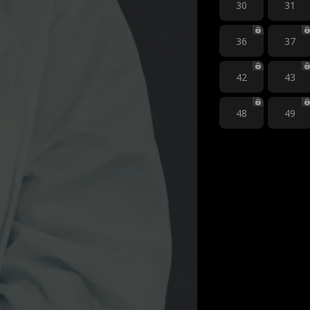
30
31
36
37
42
43
48
49