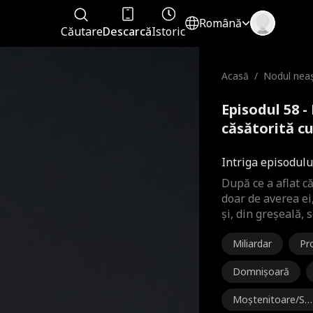
Română
Căutare
Descarcă
Istoric
Acasă
/
Nodul neaș
tă cu o as
Episodul 58 
căsătorită cu
complet
Intriga episodulu
După ce a aflat că
doar de averea ei
și, din greșeală,
Miliardar
Pr
er
Domnișoară
Moștenitoare/So