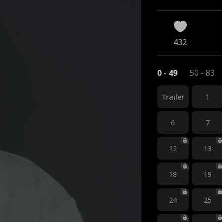
ialită
432
0 - 49
50 - 83
Trailer
1
6
7
12
13
18
19
24
25