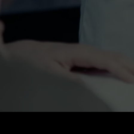
Preț
:
60
Sold
:
0