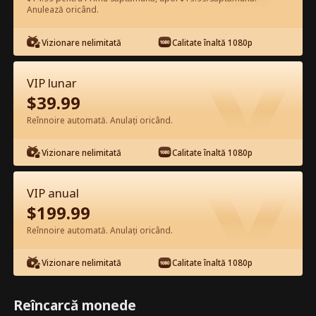
Anulează oricând.
Vizionează gratuit în Aplicație
Vizionare nelimitată
Calitate înaltă 1080p
VIP lunar
$
39.99
Reînnoire automată. Anulați oricând.
Vizionare nelimitată
Calitate înaltă 1080p
Episodul 58 - Valentinea doamnei șef
în orașul mic Film complet
VIP anual
$
199.99
0-49
50-61
Toate episoadele
Reînnoire automată. Anulați oricând.
56
57
58
59
60
61
Vizionare nelimitată
Calitate înaltă 1080p
Reîncarcă monede