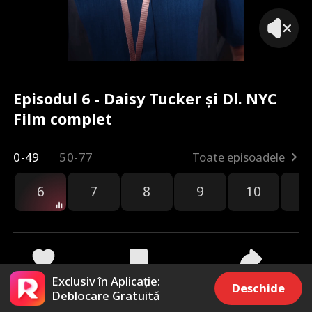
Episodul 6 - Daisy Tucker și Dl. NYC
Film complet
0-49
50-77
Toate episoadele
6
7
8
9
10
1
Exclusiv în Aplicație:
2.4k
6.1k
Distribuie
Deschide
Deblocare Gratuită