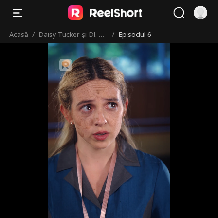
Acasă
/
Daisy Tucker și Dl. NY
/
Episodul 6
C