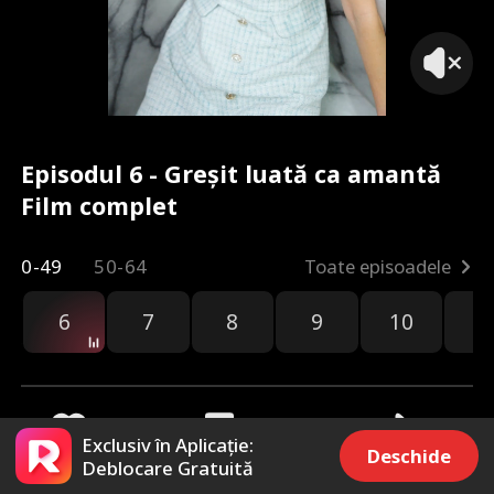
Episodul 6 - Greșit luată ca amantă
Film complet
0-49
50-64
Toate episoadele
6
7
8
9
10
1
Exclusiv în Aplicație:
Deschide
Deblocare Gratuită
451
8.5k
Distribuie