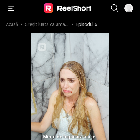
Acasă
/
Greșit luată ca amant
/
Episodul 6
ă
Minte de îngheață apele.